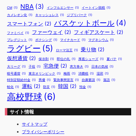
NBA
(3)
CM
(1)
インフルエンサー
(1)
イートイン脱税
(1)
カメレオン化
(1)
キャッシュレス
(1)
ジブリパーク
(1)
バスケットボール
(4)
スマートフォン
(2)
ファーウェイ
(2)
フィギアスケート
(2)
ファミペイ
(1)
ブレグジット
(1)
ボクシング
(1)
マイナカード
(1)
マグネシウム
(1)
ラグビー
(5)
乗り物
(2)
ローマ法王
(1)
仮想通貨
(2)
保冷剤
(1)
即位の礼
(1)
厚底シューズ
(1)
夏バテ
(1)
宅急便
(2)
大リーグ
(1)
子役
(1)
恵方巻き
(1)
日本の気候
(1)
暗号通貨
(1)
東京オリンピック
(1)
梅雨
(1)
消費税
(1)
湿邪
(1)
特別定額給付金
(1)
男優
(1)
緊急事態宣言
(1)
自粛要請
(1)
落語
(1)
運転
(2)
韓国
(2)
蛙化
(1)
防災
(1)
預金
(1)
高校野球
(6)
サイト情報
サイトマップ
プライバシーポリシー