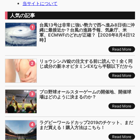
当サイトについて
人気の記事
台風13号は非常に強い勢力で西へ進み8日頃に沖
1
縄に最接近か？台風の進路予報、気象庁、米
軍、ECMWFのどれが正確？【2026年8月4日12
時】
Read More
リョウシンJV錠の注文する前に読んで！全く同
2
じ成分の新ネオビタミンEXなら半額以下だから
Read More
プロ野球オールスターゲームの開催地、開催球
3
場はどのように決まるのか？
Read More
ラグビーワールドカップ2019のチケット、まだ
4
まだ買える！購入方法はこちら！
Read More