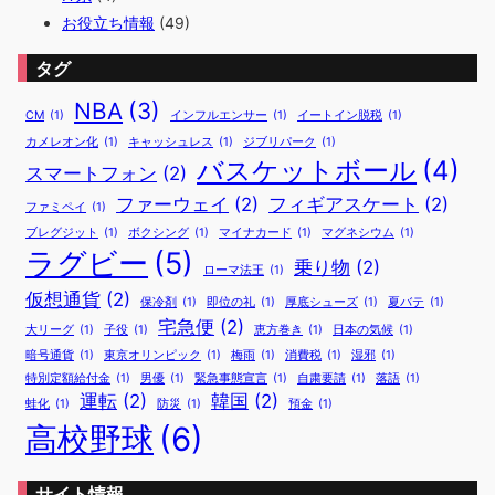
お役立ち情報
(49)
タグ
NBA
(3)
CM
(1)
インフルエンサー
(1)
イートイン脱税
(1)
カメレオン化
(1)
キャッシュレス
(1)
ジブリパーク
(1)
バスケットボール
(4)
スマートフォン
(2)
ファーウェイ
(2)
フィギアスケート
(2)
ファミペイ
(1)
ブレグジット
(1)
ボクシング
(1)
マイナカード
(1)
マグネシウム
(1)
ラグビー
(5)
乗り物
(2)
ローマ法王
(1)
仮想通貨
(2)
保冷剤
(1)
即位の礼
(1)
厚底シューズ
(1)
夏バテ
(1)
宅急便
(2)
大リーグ
(1)
子役
(1)
恵方巻き
(1)
日本の気候
(1)
暗号通貨
(1)
東京オリンピック
(1)
梅雨
(1)
消費税
(1)
湿邪
(1)
特別定額給付金
(1)
男優
(1)
緊急事態宣言
(1)
自粛要請
(1)
落語
(1)
運転
(2)
韓国
(2)
蛙化
(1)
防災
(1)
預金
(1)
高校野球
(6)
サイト情報