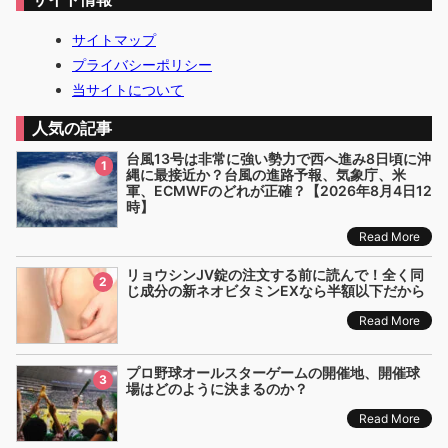
サイトマップ
プライバシーポリシー
当サイトについて
人気の記事
台風13号は非常に強い勢力で西へ進み8日頃に沖
1
縄に最接近か？台風の進路予報、気象庁、米
軍、ECMWFのどれが正確？【2026年8月4日12
時】
Read More
リョウシンJV錠の注文する前に読んで！全く同
2
じ成分の新ネオビタミンEXなら半額以下だから
Read More
プロ野球オールスターゲームの開催地、開催球
3
場はどのように決まるのか？
Read More