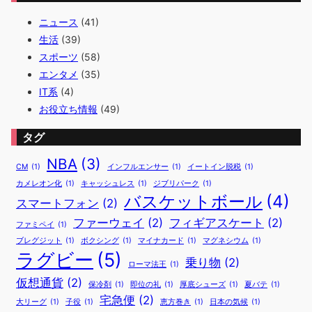
る
ニュース
(41)
エ
ン
生活
(39)
ゼ
スポーツ
(58)
ル
エンタメ
(35)
ス
IT系
(4)
戦
！
お役立ち情報
(49)
T
V
タグ
と
ネ
NBA
(3)
CM
(1)
インフルエンサー
(1)
イートイン脱税
(1)
ッ
ト
カメレオン化
(1)
キャッシュレス
(1)
ジブリパーク
(1)
バスケットボール
(4)
の
スマートフォン
(2)
メ
ファーウェイ
(2)
フィギアスケート
(2)
ジ
ファミペイ
(1)
ャ
ブレグジット
(1)
ボクシング
(1)
マイナカード
(1)
マグネシウム
(1)
ー
ラグビー
(5)
乗り物
(2)
リ
ローマ法王
(1)
ー
仮想通貨
(2)
保冷剤
(1)
即位の礼
(1)
厚底シューズ
(1)
夏バテ
(1)
グ
宅急便
(2)
大リーグ
(1)
子役
(1)
恵方巻き
(1)
日本の気候
(1)
中