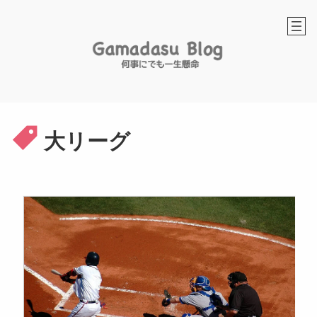
内
容
を
ス
キ
ッ
プ
大リーグ