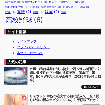
継
暗号通貨
(1)
東京オリンピック
(1)
梅雨
(1)
消費税
(1)
湿邪
(1)
は
特別定額給付金
(1)
男優
(1)
緊急事態宣言
(1)
自粛要請
(1)
落語
(1)
！
運転
(2)
韓国
(2)
蛙化
(1)
防災
(1)
預金
(1)
高校野球
(6)
サイト情報
サイトマップ
プライバシーポリシー
当サイトについて
人気の記事
台風13号は非常に強い勢力で西へ進み8日頃に沖
1
縄に最接近か？台風の進路予報、気象庁、米
軍、ECMWFのどれが正確？【2026年8月4日12
時】
Read More
リョウシンJV錠の注文する前に読んで！全く同
2
じ成分の新ネオビタミンEXなら半額以下だから