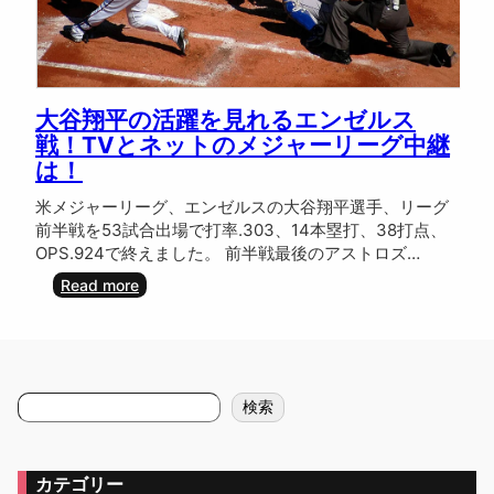
大谷翔平の活躍を見れるエンゼルス
戦！TVとネットのメジャーリーグ中継
は！
米メジャーリーグ、エンゼルスの大谷翔平選手、リーグ
前半戦を53試合出場で打率.303、14本塁打、38打点、
OPS.924で終えました。 前半戦最後のアストロズ…
:
Read more
大
谷
翔
平
の
検
検索
活
索
躍
を
見
カテゴリー
れ