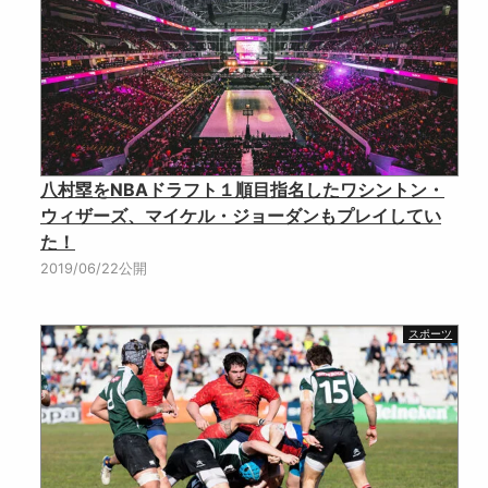
八村塁をNBAドラフト１順目指名したワシントン・
ウィザーズ、マイケル・ジョーダンもプレイしてい
た！
2019/06/22公開
スポーツ