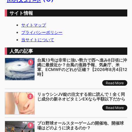
サイト情報
サイトマップ
プライバシーポリシー
当サイトについて
人気の記事
台風13号は非常に強い勢力で西へ進み8日頃に沖
1
縄に最接近か？台風の進路予報、気象庁、米
軍、ECMWFのどれが正確？【2026年8月4日12
時】
Read More
リョウシンJV錠の注文する前に読んで！全く同
2
じ成分の新ネオビタミンEXなら半額以下だから
Read More
プロ野球オールスターゲームの開催地、開催球
3
場はどのように決まるのか？