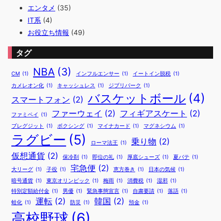
エンタメ
(35)
IT系
(4)
お役立ち情報
(49)
タグ
NBA
(3)
CM
(1)
インフルエンサー
(1)
イートイン脱税
(1)
カメレオン化
(1)
キャッシュレス
(1)
ジブリパーク
(1)
バスケットボール
(4)
スマートフォン
(2)
ファーウェイ
(2)
フィギアスケート
(2)
ファミペイ
(1)
ブレグジット
(1)
ボクシング
(1)
マイナカード
(1)
マグネシウム
(1)
ラグビー
(5)
乗り物
(2)
ローマ法王
(1)
仮想通貨
(2)
保冷剤
(1)
即位の礼
(1)
厚底シューズ
(1)
夏バテ
(1)
宅急便
(2)
大リーグ
(1)
子役
(1)
恵方巻き
(1)
日本の気候
(1)
暗号通貨
(1)
東京オリンピック
(1)
梅雨
(1)
消費税
(1)
湿邪
(1)
特別定額給付金
(1)
男優
(1)
緊急事態宣言
(1)
自粛要請
(1)
落語
(1)
運転
(2)
韓国
(2)
蛙化
(1)
防災
(1)
預金
(1)
高校野球
(6)