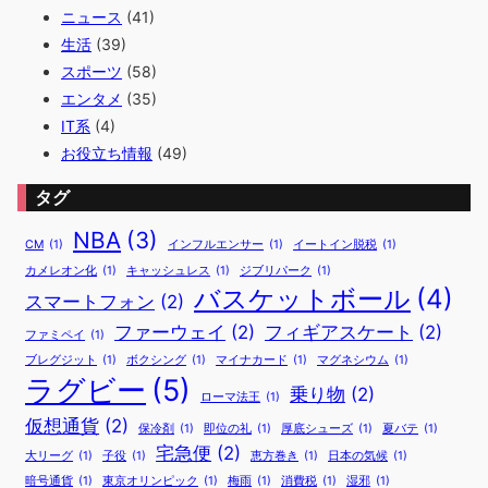
6
ニュース
(41)
1
万
生活
(39)
人
スポーツ
(58)
！
エンタメ
(35)
深
IT系
(4)
刻
化
お役立ち情報
(49)
し
て
タグ
い
る
NBA
(3)
CM
(1)
インフルエンサー
(1)
イートイン脱税
(1)
8
0
カメレオン化
(1)
キャッシュレス
(1)
ジブリパーク
(1)
バスケットボール
(4)
5
スマートフォン
(2)
0
ファーウェイ
(2)
フィギアスケート
(2)
問
ファミペイ
(1)
題
ブレグジット
(1)
ボクシング
(1)
マイナカード
(1)
マグネシウム
(1)
ラグビー
(5)
乗り物
(2)
ローマ法王
(1)
仮想通貨
(2)
保冷剤
(1)
即位の礼
(1)
厚底シューズ
(1)
夏バテ
(1)
宅急便
(2)
大リーグ
(1)
子役
(1)
恵方巻き
(1)
日本の気候
(1)
暗号通貨
(1)
東京オリンピック
(1)
梅雨
(1)
消費税
(1)
湿邪
(1)