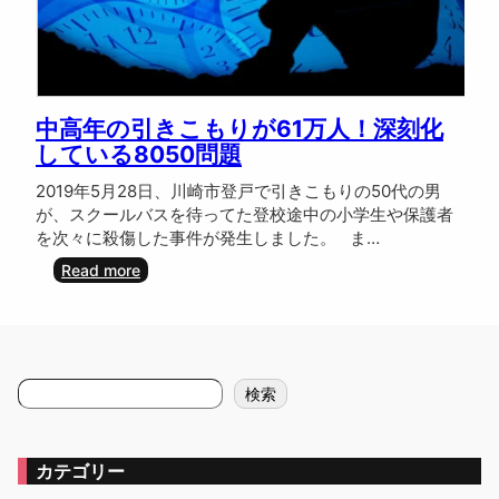
中高年の引きこもりが61万人！深刻化
している8050問題
2019年5月28日、川崎市登戸で引きこもりの50代の男
が、スクールバスを待ってた登校途中の小学生や保護者
を次々に殺傷した事件が発生しました。 ま…
:
Read more
中
高
年
の
引
検
検索
き
索
こ
も
り
カテゴリー
が