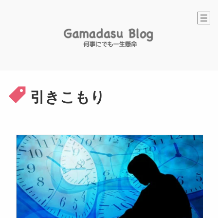
内
容
を
ス
キ
ッ
プ
引きこもり