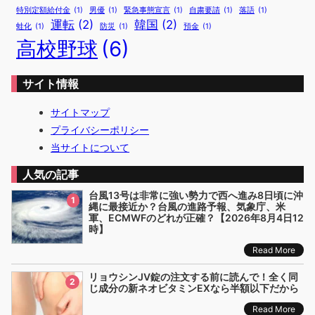
特別定額給付金
(1)
男優
(1)
緊急事態宣言
(1)
自粛要請
(1)
落語
(1)
運転
(2)
韓国
(2)
蛙化
(1)
防災
(1)
預金
(1)
高校野球
(6)
サイト情報
サイトマップ
プライバシーポリシー
当サイトについて
人気の記事
台風13号は非常に強い勢力で西へ進み8日頃に沖
1
縄に最接近か？台風の進路予報、気象庁、米
軍、ECMWFのどれが正確？【2026年8月4日12
時】
Read More
リョウシンJV錠の注文する前に読んで！全く同
2
じ成分の新ネオビタミンEXなら半額以下だから
Read More