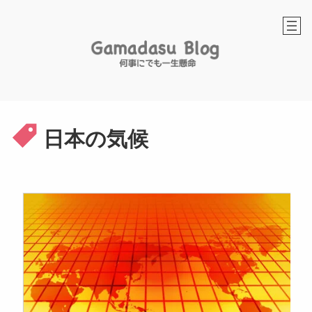
内
容
を
ス
キ
ッ
プ
日本の気候