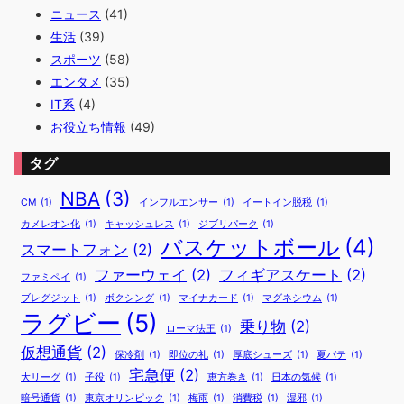
ャ
ニュース
(41)
現
象
生活
(39)
！
スポーツ
(58)
日
エンタメ
(35)
本
IT系
(4)
へ
の
お役立ち情報
(49)
影
響
タグ
は
！
NBA
(3)
CM
(1)
インフルエンサー
(1)
イートイン脱税
(1)
カメレオン化
(1)
キャッシュレス
(1)
ジブリパーク
(1)
バスケットボール
(4)
スマートフォン
(2)
ファーウェイ
(2)
フィギアスケート
(2)
ファミペイ
(1)
ブレグジット
(1)
ボクシング
(1)
マイナカード
(1)
マグネシウム
(1)
ラグビー
(5)
乗り物
(2)
ローマ法王
(1)
仮想通貨
(2)
保冷剤
(1)
即位の礼
(1)
厚底シューズ
(1)
夏バテ
(1)
宅急便
(2)
大リーグ
(1)
子役
(1)
恵方巻き
(1)
日本の気候
(1)
暗号通貨
(1)
東京オリンピック
(1)
梅雨
(1)
消費税
(1)
湿邪
(1)