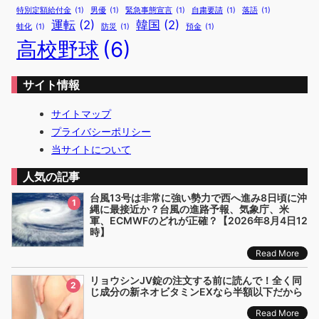
特別定額給付金
(1)
男優
(1)
緊急事態宣言
(1)
自粛要請
(1)
落語
(1)
運転
(2)
韓国
(2)
蛙化
(1)
防災
(1)
預金
(1)
高校野球
(6)
サイト情報
サイトマップ
プライバシーポリシー
当サイトについて
人気の記事
台風13号は非常に強い勢力で西へ進み8日頃に沖
1
縄に最接近か？台風の進路予報、気象庁、米
軍、ECMWFのどれが正確？【2026年8月4日12
時】
Read More
リョウシンJV錠の注文する前に読んで！全く同
2
じ成分の新ネオビタミンEXなら半額以下だから
Read More