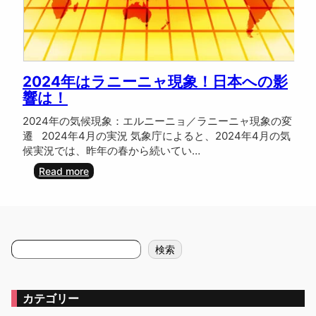
2024年はラニーニャ現象！日本への影
響は！
2024年の気候現象：エルニーニョ／ラニーニャ現象の変
遷 2024年4月の実況 気象庁によると、2024年4月の気
候実況では、昨年の春から続いてい…
:
Read more
2
0
2
4
年
検
検索
は
索
ラ
ニ
ー
カテゴリー
ニ