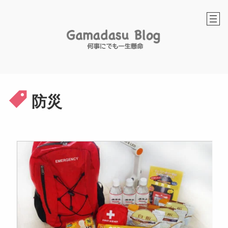
内
容
を
ス
キ
ッ
プ
防災