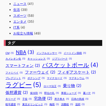
な
ニュース
(41)
も
の
生活
(39)
リ
スポーツ
(58)
ス
エンタメ
(35)
ト
IT系
(4)
は
何
お役立ち情報
(49)
？
タグ
NBA
(3)
CM
(1)
インフルエンサー
(1)
イートイン脱税
(1)
カメレオン化
(1)
キャッシュレス
(1)
ジブリパーク
(1)
バスケットボール
(4)
スマートフォン
(2)
ファーウェイ
(2)
フィギアスケート
(2)
ファミペイ
(1)
ブレグジット
(1)
ボクシング
(1)
マイナカード
(1)
マグネシウム
(1)
ラグビー
(5)
乗り物
(2)
ローマ法王
(1)
仮想通貨
(2)
保冷剤
(1)
即位の礼
(1)
厚底シューズ
(1)
夏バテ
(1)
宅急便
(2)
大リーグ
(1)
子役
(1)
恵方巻き
(1)
日本の気候
(1)
暗号通貨
(1)
東京オリンピック
(1)
梅雨
(1)
消費税
(1)
湿邪
(1)