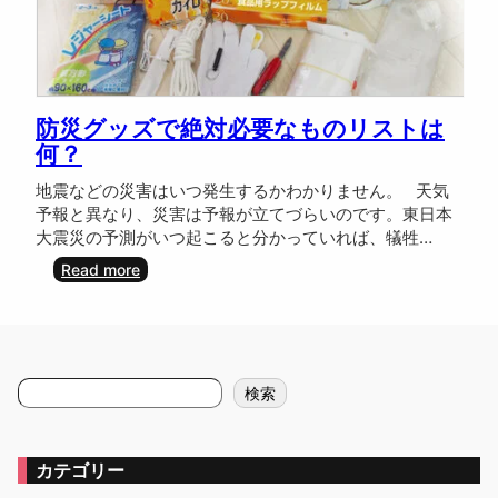
防災グッズで絶対必要なものリストは
何？
地震などの災害はいつ発生するかわかりません。 天気
予報と異なり、災害は予報が立てづらいのです。東日本
大震災の予測がいつ起こると分かっていれば、犠牲…
:
Read more
防
災
グ
ッ
ズ
検
検索
で
索
絶
対
必
カテゴリー
要