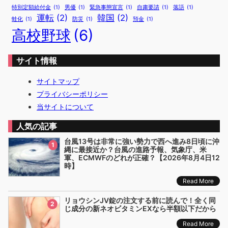
特別定額給付金
(1)
男優
(1)
緊急事態宣言
(1)
自粛要請
(1)
落語
(1)
運転
(2)
韓国
(2)
蛙化
(1)
防災
(1)
預金
(1)
高校野球
(6)
サイト情報
サイトマップ
プライバシーポリシー
当サイトについて
人気の記事
台風13号は非常に強い勢力で西へ進み8日頃に沖
1
縄に最接近か？台風の進路予報、気象庁、米
軍、ECMWFのどれが正確？【2026年8月4日12
時】
Read More
リョウシンJV錠の注文する前に読んで！全く同
2
じ成分の新ネオビタミンEXなら半額以下だから
Read More