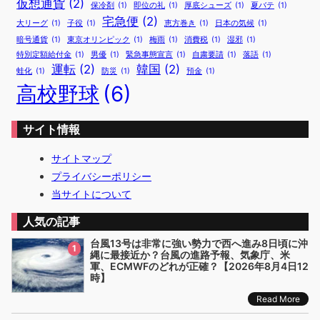
仮想通貨
(2)
保冷剤
(1)
即位の礼
(1)
厚底シューズ
(1)
夏バテ
(1)
宅急便
(2)
大リーグ
(1)
子役
(1)
恵方巻き
(1)
日本の気候
(1)
暗号通貨
(1)
東京オリンピック
(1)
梅雨
(1)
消費税
(1)
湿邪
(1)
特別定額給付金
(1)
男優
(1)
緊急事態宣言
(1)
自粛要請
(1)
落語
(1)
運転
(2)
韓国
(2)
蛙化
(1)
防災
(1)
預金
(1)
高校野球
(6)
サイト情報
サイトマップ
プライバシーポリシー
当サイトについて
人気の記事
台風13号は非常に強い勢力で西へ進み8日頃に沖
1
縄に最接近か？台風の進路予報、気象庁、米
軍、ECMWFのどれが正確？【2026年8月4日12
時】
Read More