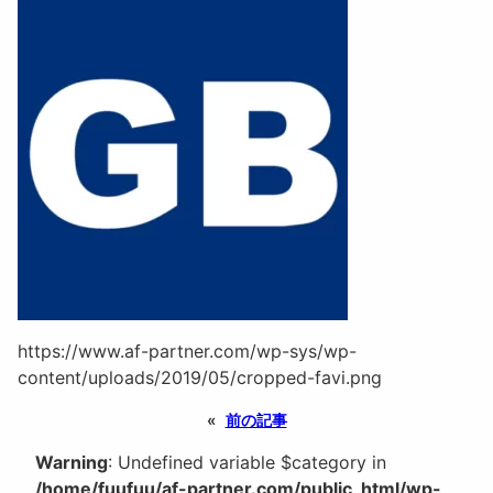
https://www.af-partner.com/wp-sys/wp-
content/uploads/2019/05/cropped-favi.png
«
前の記事
Warning
: Undefined variable $category in
/home/fuufuu/af-partner.com/public_html/wp-