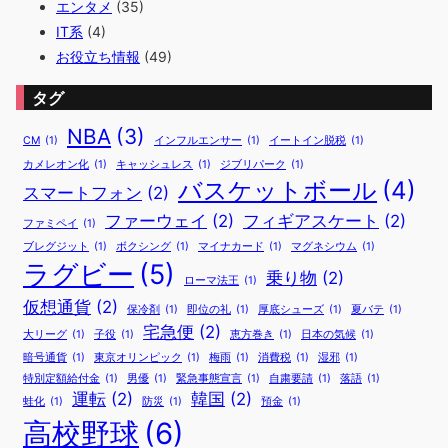
エンタメ
(35)
IT系
(4)
お役立ち情報
(49)
タグ
NBA
(3)
CM
(1)
インフルエンサー
(1)
イートイン脱税
(1)
カメレオン化
(1)
キャッシュレス
(1)
ジブリパーク
(1)
バスケットボール
(4)
スマートフォン
(2)
ファーウェイ
(2)
フィギアスケート
(2)
ファミペイ
(1)
ブレグジット
(1)
ボクシング
(1)
マイナカード
(1)
マグネシウム
(1)
ラグビー
(5)
乗り物
(2)
ローマ法王
(1)
仮想通貨
(2)
保冷剤
(1)
即位の礼
(1)
厚底シューズ
(1)
夏バテ
(1)
宅急便
(2)
大リーグ
(1)
子役
(1)
恵方巻き
(1)
日本の気候
(1)
暗号通貨
(1)
東京オリンピック
(1)
梅雨
(1)
消費税
(1)
湿邪
(1)
特別定額給付金
(1)
男優
(1)
緊急事態宣言
(1)
自粛要請
(1)
落語
(1)
運転
(2)
韓国
(2)
蛙化
(1)
防災
(1)
預金
(1)
高校野球
(6)