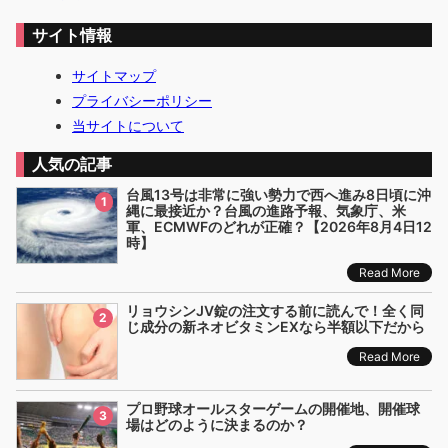
サイト情報
サイトマップ
プライバシーポリシー
当サイトについて
人気の記事
台風13号は非常に強い勢力で西へ進み8日頃に沖
1
縄に最接近か？台風の進路予報、気象庁、米
軍、ECMWFのどれが正確？【2026年8月4日12
時】
Read More
リョウシンJV錠の注文する前に読んで！全く同
2
じ成分の新ネオビタミンEXなら半額以下だから
Read More
プロ野球オールスターゲームの開催地、開催球
3
場はどのように決まるのか？