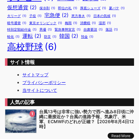
仮想通貨
(2)
保冷剤
(1)
即位の礼
(1)
厚底シューズ
(1)
夏バテ
(1)
宅急便
(2)
大リーグ
(1)
子役
(1)
恵方巻き
(1)
日本の気候
(1)
暗号通貨
(1)
東京オリンピック
(1)
梅雨
(1)
消費税
(1)
湿邪
(1)
特別定額給付金
(1)
男優
(1)
緊急事態宣言
(1)
自粛要請
(1)
落語
(1)
運転
(2)
韓国
(2)
蛙化
(1)
防災
(1)
預金
(1)
高校野球
(6)
サイト情報
サイトマップ
プライバシーポリシー
当サイトについて
人気の記事
台風13号は非常に強い勢力で西へ進み8日頃に沖
1
縄に最接近か？台風の進路予報、気象庁、米
軍、ECMWFのどれが正確？【2026年8月4日12
時】
Read More