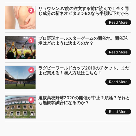
リョウシンJV錠の注文する前に読んで！全く同
2
じ成分の新ネオビタミンEXなら半額以下だから
Read More
プロ野球オールスターゲームの開催地、開催球
3
場はどのように決まるのか？
Read More
ラグビーワールドカップ2019のチケット、まだ
4
まだ買える！購入方法はこちら！
Read More
選抜高校野球2020の開催が中止？順延？それと
5
も無観客試合になるのか？
Read More