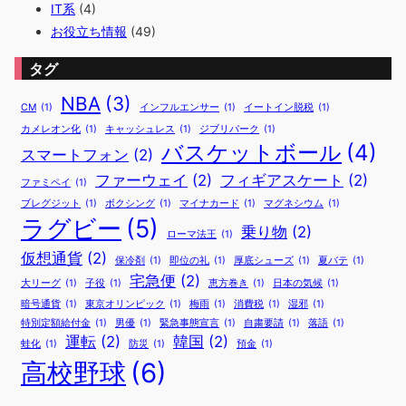
IT系
(4)
お役立ち情報
(49)
タグ
NBA
(3)
CM
(1)
インフルエンサー
(1)
イートイン脱税
(1)
カメレオン化
(1)
キャッシュレス
(1)
ジブリパーク
(1)
バスケットボール
(4)
スマートフォン
(2)
ファーウェイ
(2)
フィギアスケート
(2)
ファミペイ
(1)
ブレグジット
(1)
ボクシング
(1)
マイナカード
(1)
マグネシウム
(1)
ラグビー
(5)
乗り物
(2)
ローマ法王
(1)
仮想通貨
(2)
保冷剤
(1)
即位の礼
(1)
厚底シューズ
(1)
夏バテ
(1)
宅急便
(2)
大リーグ
(1)
子役
(1)
恵方巻き
(1)
日本の気候
(1)
暗号通貨
(1)
東京オリンピック
(1)
梅雨
(1)
消費税
(1)
湿邪
(1)
特別定額給付金
(1)
男優
(1)
緊急事態宣言
(1)
自粛要請
(1)
落語
(1)
運転
(2)
韓国
(2)
蛙化
(1)
防災
(1)
預金
(1)
高校野球
(6)