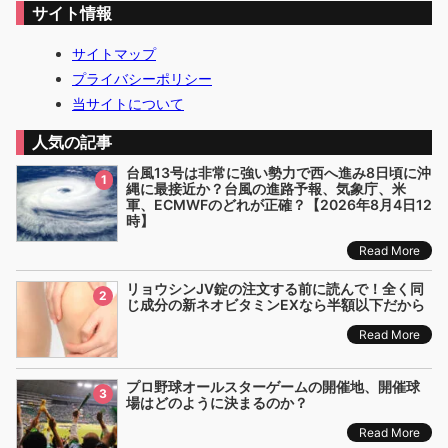
サイト情報
サイトマップ
プライバシーポリシー
当サイトについて
人気の記事
台風13号は非常に強い勢力で西へ進み8日頃に沖
1
縄に最接近か？台風の進路予報、気象庁、米
軍、ECMWFのどれが正確？【2026年8月4日12
時】
Read More
リョウシンJV錠の注文する前に読んで！全く同
2
じ成分の新ネオビタミンEXなら半額以下だから
Read More
プロ野球オールスターゲームの開催地、開催球
3
場はどのように決まるのか？
Read More