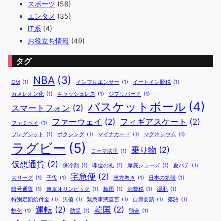
スポーツ
(58)
エンタメ
(35)
IT系
(4)
お役立ち情報
(49)
タグ
NBA
(3)
CM
(1)
インフルエンサー
(1)
イートイン脱税
(1)
カメレオン化
(1)
キャッシュレス
(1)
ジブリパーク
(1)
バスケットボール
(4)
スマートフォン
(2)
ファーウェイ
(2)
フィギアスケート
(2)
ファミペイ
(1)
ブレグジット
(1)
ボクシング
(1)
マイナカード
(1)
マグネシウム
(1)
ラグビー
(5)
乗り物
(2)
ローマ法王
(1)
仮想通貨
(2)
保冷剤
(1)
即位の礼
(1)
厚底シューズ
(1)
夏バテ
(1)
宅急便
(2)
大リーグ
(1)
子役
(1)
恵方巻き
(1)
日本の気候
(1)
暗号通貨
(1)
東京オリンピック
(1)
梅雨
(1)
消費税
(1)
湿邪
(1)
特別定額給付金
(1)
男優
(1)
緊急事態宣言
(1)
自粛要請
(1)
落語
(1)
運転
(2)
韓国
(2)
蛙化
(1)
防災
(1)
預金
(1)