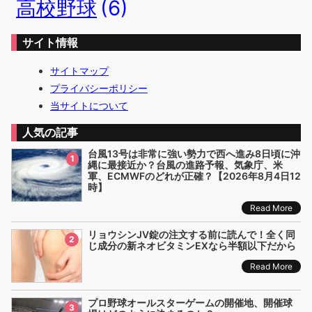
高校野球
(6)
サイト情報
サイトマップ
プライバシーポリシー
当サイトについて
人気の記事
台風13号は非常に強い勢力で西へ進み8日頃に沖
1
縄に最接近か？台風の進路予報、気象庁、米
軍、ECMWFのどれが正確？【2026年8月4日12
時】
Read More
リョウシンJV錠の注文する前に読んで！全く同
2
じ成分の新ネオビタミンEXなら半額以下だから
Read More
プロ野球オールスターゲームの開催地、開催球
3