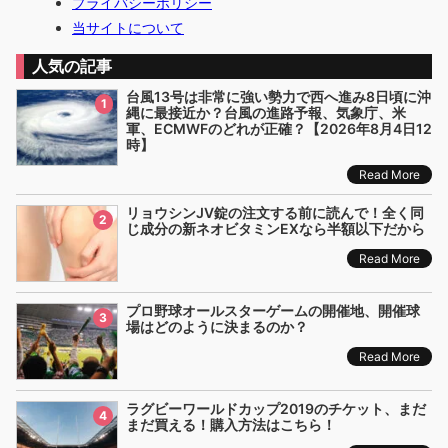
プライバシーポリシー
当サイトについて
人気の記事
台風13号は非常に強い勢力で西へ進み8日頃に沖
1
縄に最接近か？台風の進路予報、気象庁、米
軍、ECMWFのどれが正確？【2026年8月4日12
時】
Read More
リョウシンJV錠の注文する前に読んで！全く同
2
じ成分の新ネオビタミンEXなら半額以下だから
Read More
プロ野球オールスターゲームの開催地、開催球
3
場はどのように決まるのか？
Read More
ラグビーワールドカップ2019のチケット、まだ
4
まだ買える！購入方法はこちら！