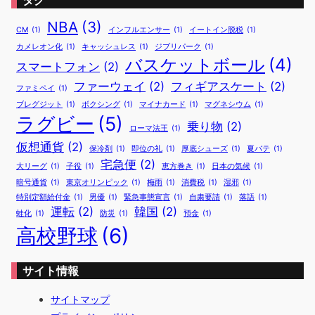
NBA
(3)
CM
(1)
インフルエンサー
(1)
イートイン脱税
(1)
カメレオン化
(1)
キャッシュレス
(1)
ジブリパーク
(1)
バスケットボール
(4)
スマートフォン
(2)
ファーウェイ
(2)
フィギアスケート
(2)
ファミペイ
(1)
ブレグジット
(1)
ボクシング
(1)
マイナカード
(1)
マグネシウム
(1)
ラグビー
(5)
乗り物
(2)
ローマ法王
(1)
仮想通貨
(2)
保冷剤
(1)
即位の礼
(1)
厚底シューズ
(1)
夏バテ
(1)
宅急便
(2)
大リーグ
(1)
子役
(1)
恵方巻き
(1)
日本の気候
(1)
暗号通貨
(1)
東京オリンピック
(1)
梅雨
(1)
消費税
(1)
湿邪
(1)
特別定額給付金
(1)
男優
(1)
緊急事態宣言
(1)
自粛要請
(1)
落語
(1)
運転
(2)
韓国
(2)
蛙化
(1)
防災
(1)
預金
(1)
高校野球
(6)
サイト情報
サイトマップ