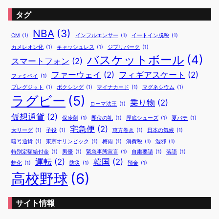
タグ
NBA
(3)
CM
(1)
インフルエンサー
(1)
イートイン脱税
(1)
カメレオン化
(1)
キャッシュレス
(1)
ジブリパーク
(1)
バスケットボール
(4)
スマートフォン
(2)
ファーウェイ
(2)
フィギアスケート
(2)
ファミペイ
(1)
ブレグジット
(1)
ボクシング
(1)
マイナカード
(1)
マグネシウム
(1)
ラグビー
(5)
乗り物
(2)
ローマ法王
(1)
仮想通貨
(2)
保冷剤
(1)
即位の礼
(1)
厚底シューズ
(1)
夏バテ
(1)
宅急便
(2)
大リーグ
(1)
子役
(1)
恵方巻き
(1)
日本の気候
(1)
暗号通貨
(1)
東京オリンピック
(1)
梅雨
(1)
消費税
(1)
湿邪
(1)
特別定額給付金
(1)
男優
(1)
緊急事態宣言
(1)
自粛要請
(1)
落語
(1)
運転
(2)
韓国
(2)
蛙化
(1)
防災
(1)
預金
(1)
高校野球
(6)
サイト情報