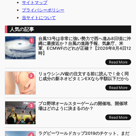
サイトマップ
プライバシーポリシー
当サイトについて
人気の記事
台風13号は非常に強い勢力で西へ進み8日頃に沖
1
縄に最接近か？台風の進路予報、気象庁、米
軍、ECMWFのどれが正確？【2026年8月4日12
時】
Read More
リョウシンJV錠の注文する前に読んで！全く同
2
じ成分の新ネオビタミンEXなら半額以下だから
Read More
プロ野球オールスターゲームの開催地、開催球
3
場はどのように決まるのか？
Read More
ラグビーワールドカップ2019のチケット、まだ
4