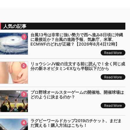
人気の記事
台風13号は非常に強い勢力で西へ進み8日頃に沖縄
1
に最接近か？台風の進路予報、気象庁、米軍、
ECMWFのどれが正確？【2026年8月4日12時】
Read More
リョウシンJV錠の注文する前に読んで！全く同じ成
2
分の新ネオビタミンEXなら半額以下だから
Read More
プロ野球オールスターゲームの開催地、開催球場は
3
どのように決まるのか？
Read More
ラグビーワールドカップ2019のチケット、まだま
4
だ買える！購入方法はこちら！