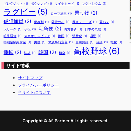
ブレグジット
(1)
ボクシング
(1)
マイナカード
(1)
マグネシウム
(1)
ラグビー
(5)
乗り物
(2)
ローマ法王
(1)
仮想通貨
(2)
保冷剤
(1)
即位の礼
(1)
厚底シューズ
(1)
夏バテ
(1)
宅急便
(2)
大リーグ
(1)
子役
(1)
恵方巻き
(1)
日本の気候
(1)
暗号通貨
(1)
東京オリンピック
(1)
梅雨
(1)
消費税
(1)
湿邪
(1)
特別定額給付金
(1)
男優
(1)
緊急事態宣言
(1)
自粛要請
(1)
落語
(1)
蛙化
(1)
高校野球
(6)
運転
(2)
韓国
(2)
防災
(1)
預金
(1)
サイト情報
サイトマップ
プライバシーポリシー
当サイトについて
Copyright © Af-Partner All rights reserved.