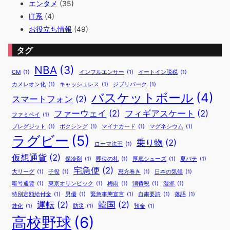
エンタメ
(35)
IT系
(4)
お役立ち情報
(49)
タグ
NBA
(3)
CM
(1)
インフルエンサー
(1)
イートイン脱税
(1)
カメレオン化
(1)
キャッシュレス
(1)
ジブリパーク
(1)
バスケットボール
(4)
スマートフォン
(2)
ファーウェイ
(2)
フィギアスケート
(2)
ファミペイ
(1)
ブレグジット
(1)
ボクシング
(1)
マイナカード
(1)
マグネシウム
(1)
ラグビー
(5)
乗り物
(2)
ローマ法王
(1)
仮想通貨
(2)
保冷剤
(1)
即位の礼
(1)
厚底シューズ
(1)
夏バテ
(1)
宅急便
(2)
大リーグ
(1)
子役
(1)
恵方巻き
(1)
日本の気候
(1)
暗号通貨
(1)
東京オリンピック
(1)
梅雨
(1)
消費税
(1)
湿邪
(1)
特別定額給付金
(1)
男優
(1)
緊急事態宣言
(1)
自粛要請
(1)
落語
(1)
運転
(2)
韓国
(2)
蛙化
(1)
防災
(1)
預金
(1)
高校野球
(6)