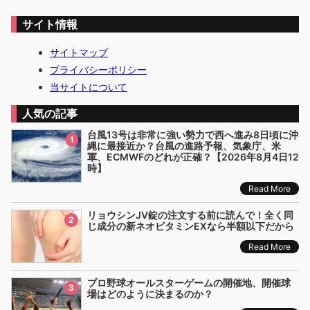
サイト情報
サイトマップ
プライバシーポリシー
当サイトについて
人気の記事
台風13号は非常に強い勢力で西へ進み8日頃に沖
1
縄に最接近か？台風の進路予報、気象庁、米
軍、ECMWFのどれが正確？【2026年8月4日12
時】
Read More
リョウシンJV錠の注文する前に読んで！全く同
2
じ成分の新ネオビタミンEXなら半額以下だから
Read More
プロ野球オールスターゲームの開催地、開催球
3
場はどのように決まるのか？