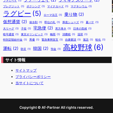
ファーウェイ
(2)
フィギアスケート
(2)
ファミペイ
(1)
ブレグジット
(1)
ボクシング
(1)
マイナカード
(1)
マグネシウム
(1)
ラグビー
(5)
乗り物
(2)
ローマ法王
(1)
仮想通貨
(2)
保冷剤
(1)
即位の礼
(1)
厚底シューズ
(1)
夏バテ
(1)
宅急便
(2)
大リーグ
(1)
子役
(1)
恵方巻き
(1)
日本の気候
(1)
暗号通貨
(1)
東京オリンピック
(1)
梅雨
(1)
消費税
(1)
湿邪
(1)
特別定額給付金
(1)
男優
(1)
緊急事態宣言
(1)
自粛要請
(1)
落語
(1)
蛙化
(1)
高校野球
(6)
運転
(2)
韓国
(2)
防災
(1)
預金
(1)
サイト情報
サイトマップ
プライバシーポリシー
当サイトについて
Copyright © Af-Partner All rights reserved.