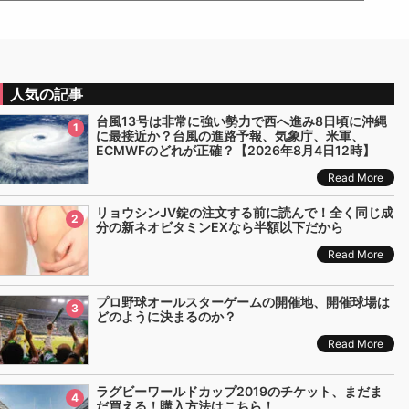
人気の記事
台風13号は非常に強い勢力で西へ進み8日頃に沖縄
1
に最接近か？台風の進路予報、気象庁、米軍、
ECMWFのどれが正確？【2026年8月4日12時】
Read More
リョウシンJV錠の注文する前に読んで！全く同じ成
2
分の新ネオビタミンEXなら半額以下だから
Read More
プロ野球オールスターゲームの開催地、開催球場は
3
どのように決まるのか？
Read More
ラグビーワールドカップ2019のチケット、まだま
4
だ買える！購入方法はこちら！