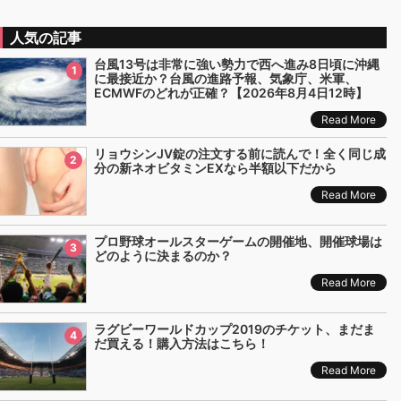
人気の記事
台風13号は非常に強い勢力で西へ進み8日頃に沖縄
1
に最接近か？台風の進路予報、気象庁、米軍、
ECMWFのどれが正確？【2026年8月4日12時】
Read More
リョウシンJV錠の注文する前に読んで！全く同じ成
2
分の新ネオビタミンEXなら半額以下だから
Read More
プロ野球オールスターゲームの開催地、開催球場は
3
どのように決まるのか？
Read More
ラグビーワールドカップ2019のチケット、まだま
4
だ買える！購入方法はこちら！
Read More