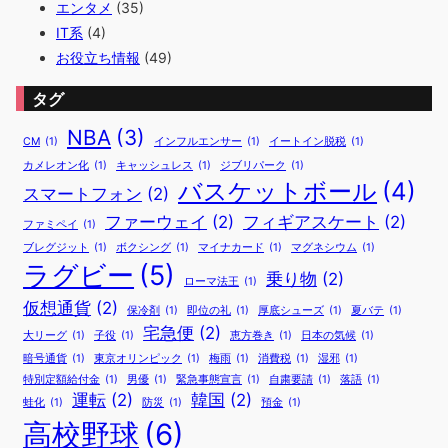
エンタメ
(35)
IT系
(4)
お役立ち情報
(49)
タグ
NBA
(3)
CM
(1)
インフルエンサー
(1)
イートイン脱税
(1)
カメレオン化
(1)
キャッシュレス
(1)
ジブリパーク
(1)
バスケットボール
(4)
スマートフォン
(2)
ファーウェイ
(2)
フィギアスケート
(2)
ファミペイ
(1)
ブレグジット
(1)
ボクシング
(1)
マイナカード
(1)
マグネシウム
(1)
ラグビー
(5)
乗り物
(2)
ローマ法王
(1)
仮想通貨
(2)
保冷剤
(1)
即位の礼
(1)
厚底シューズ
(1)
夏バテ
(1)
宅急便
(2)
大リーグ
(1)
子役
(1)
恵方巻き
(1)
日本の気候
(1)
暗号通貨
(1)
東京オリンピック
(1)
梅雨
(1)
消費税
(1)
湿邪
(1)
特別定額給付金
(1)
男優
(1)
緊急事態宣言
(1)
自粛要請
(1)
落語
(1)
運転
(2)
韓国
(2)
蛙化
(1)
防災
(1)
預金
(1)
高校野球
(6)