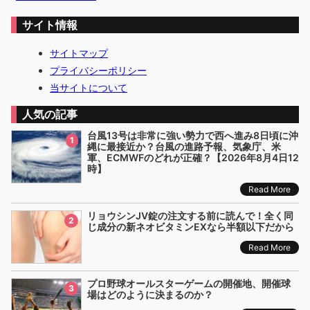
サイト情報
サイトマップ
プライバシーポリシー
当サイトについて
人気の記事
台風13号は非常に強い勢力で西へ進み8日頃に沖
1
縄に最接近か？台風の進路予報、気象庁、米
軍、ECMWFのどれが正確？【2026年8月4日12
時】
Read More
リョウシンJV錠の注文する前に読んで！全く同
2
じ成分の新ネオビタミンEXなら半額以下だから
Read More
プロ野球オールスターゲームの開催地、開催球
3
場はどのように決まるのか？