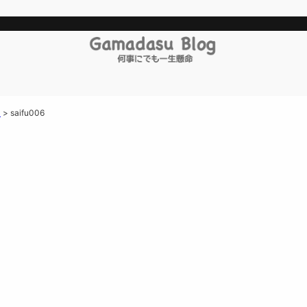
。
>
saifu006