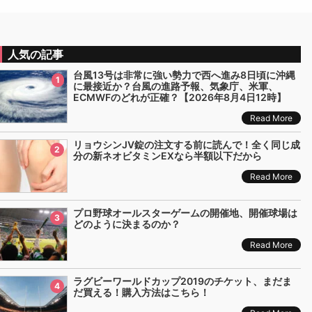
人気の記事
台風13号は非常に強い勢力で西へ進み8日頃に沖縄
1
に最接近か？台風の進路予報、気象庁、米軍、
ECMWFのどれが正確？【2026年8月4日12時】
Read More
リョウシンJV錠の注文する前に読んで！全く同じ成
2
分の新ネオビタミンEXなら半額以下だから
Read More
プロ野球オールスターゲームの開催地、開催球場は
3
どのように決まるのか？
Read More
ラグビーワールドカップ2019のチケット、まだま
4
だ買える！購入方法はこちら！