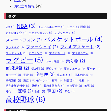
お役立ち情報
(49)
タグ
NBA
(3)
CM
(1)
インフルエンサー
(1)
イートイン脱税
(1)
カメレオン化
(1)
キャッシュレス
(1)
ジブリパーク
(1)
バスケットボール
(4)
スマートフォン
(2)
ファーウェイ
(2)
フィギアスケート
(2)
ファミペイ
(1)
ブレグジット
(1)
ボクシング
(1)
マイナカード
(1)
マグネシウム
(1)
ラグビー
(5)
乗り物
(2)
ローマ法王
(1)
仮想通貨
(2)
保冷剤
(1)
即位の礼
(1)
厚底シューズ
(1)
夏バテ
(1)
宅急便
(2)
大リーグ
(1)
子役
(1)
恵方巻き
(1)
日本の気候
(1)
暗号通貨
(1)
東京オリンピック
(1)
梅雨
(1)
消費税
(1)
湿邪
(1)
特別定額給付金
(1)
男優
(1)
緊急事態宣言
(1)
自粛要請
(1)
落語
(1)
運転
(2)
韓国
(2)
蛙化
(1)
防災
(1)
預金
(1)
高校野球
(6)