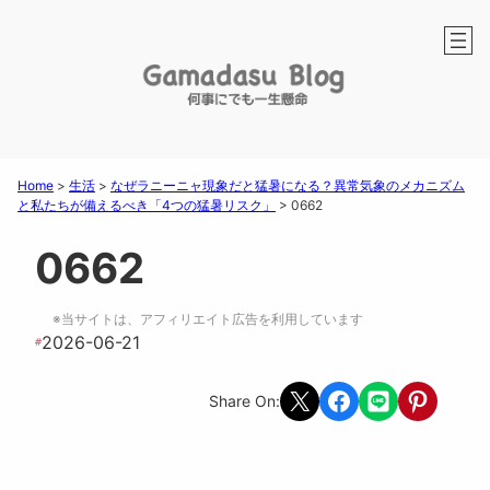
Home
>
生活
>
なぜラニーニャ現象だと猛暑になる？異常気象のメカニズム
と私たちが備えるべき「4つの猛暑リスク」
>
0662
0662
※当サイトは、アフィリエイト広告を利用しています
2026-06-21
#
Share on X
Share on Facebook
Share on LINE
Share on Pint
Share On: