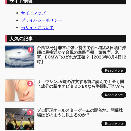
サイト情報
サイトマップ
プライバシーポリシー
当サイトについて
人気の記事
台風13号は非常に強い勢力で西へ進み8日頃に沖
1
縄に最接近か？台風の進路予報、気象庁、米
軍、ECMWFのどれが正確？【2026年8月4日12
時】
Read More
リョウシンJV錠の注文する前に読んで！全く同
2
じ成分の新ネオビタミンEXなら半額以下だから
Read More
プロ野球オールスターゲームの開催地、開催球
3
場はどのように決まるのか？
Read More