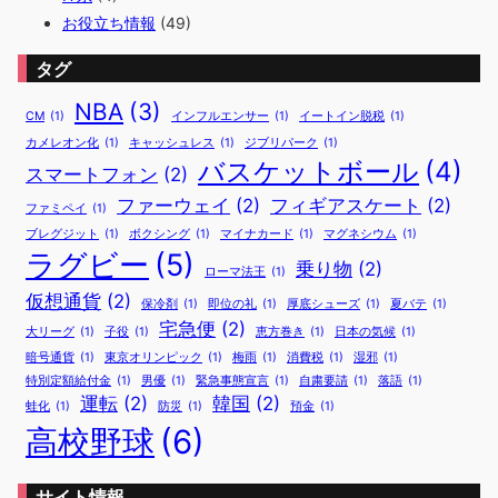
お役立ち情報
(49)
タグ
NBA
(3)
CM
(1)
インフルエンサー
(1)
イートイン脱税
(1)
カメレオン化
(1)
キャッシュレス
(1)
ジブリパーク
(1)
バスケットボール
(4)
スマートフォン
(2)
ファーウェイ
(2)
フィギアスケート
(2)
ファミペイ
(1)
ブレグジット
(1)
ボクシング
(1)
マイナカード
(1)
マグネシウム
(1)
ラグビー
(5)
乗り物
(2)
ローマ法王
(1)
仮想通貨
(2)
保冷剤
(1)
即位の礼
(1)
厚底シューズ
(1)
夏バテ
(1)
宅急便
(2)
大リーグ
(1)
子役
(1)
恵方巻き
(1)
日本の気候
(1)
暗号通貨
(1)
東京オリンピック
(1)
梅雨
(1)
消費税
(1)
湿邪
(1)
特別定額給付金
(1)
男優
(1)
緊急事態宣言
(1)
自粛要請
(1)
落語
(1)
運転
(2)
韓国
(2)
蛙化
(1)
防災
(1)
預金
(1)
高校野球
(6)
サイト情報