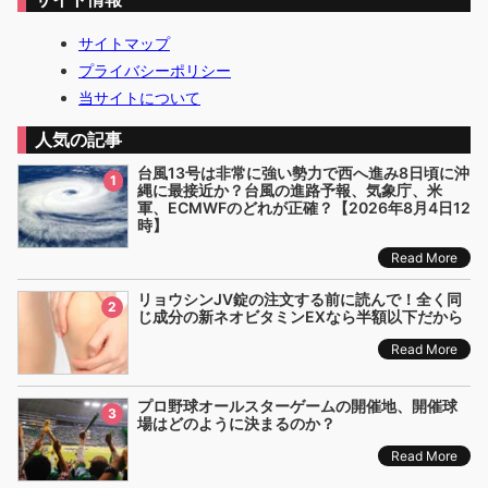
サイトマップ
プライバシーポリシー
当サイトについて
人気の記事
台風13号は非常に強い勢力で西へ進み8日頃に沖
1
縄に最接近か？台風の進路予報、気象庁、米
軍、ECMWFのどれが正確？【2026年8月4日12
時】
Read More
リョウシンJV錠の注文する前に読んで！全く同
2
じ成分の新ネオビタミンEXなら半額以下だから
Read More
プロ野球オールスターゲームの開催地、開催球
3
場はどのように決まるのか？
Read More