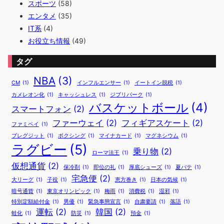
スポーツ
(58)
エンタメ
(35)
IT系
(4)
お役立ち情報
(49)
タグ
NBA
(3)
CM
(1)
インフルエンサー
(1)
イートイン脱税
(1)
カメレオン化
(1)
キャッシュレス
(1)
ジブリパーク
(1)
バスケットボール
(4)
スマートフォン
(2)
ファーウェイ
(2)
フィギアスケート
(2)
ファミペイ
(1)
ブレグジット
(1)
ボクシング
(1)
マイナカード
(1)
マグネシウム
(1)
ラグビー
(5)
乗り物
(2)
ローマ法王
(1)
仮想通貨
(2)
保冷剤
(1)
即位の礼
(1)
厚底シューズ
(1)
夏バテ
(1)
宅急便
(2)
大リーグ
(1)
子役
(1)
恵方巻き
(1)
日本の気候
(1)
暗号通貨
(1)
東京オリンピック
(1)
梅雨
(1)
消費税
(1)
湿邪
(1)
特別定額給付金
(1)
男優
(1)
緊急事態宣言
(1)
自粛要請
(1)
落語
(1)
運転
(2)
韓国
(2)
蛙化
(1)
防災
(1)
預金
(1)