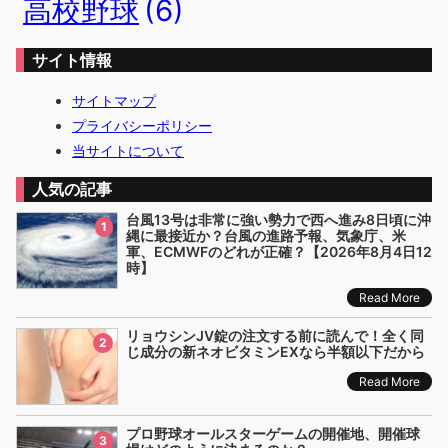
高校野球
(6)
サイト情報
サイトマップ
プライバシーポリシー
当サイトについて
人気の記事
台風13号は非常に強い勢力で西へ進み8日頃に沖
1
縄に最接近か？台風の進路予報、気象庁、米
軍、ECMWFのどれが正確？【2026年8月4日12
時】
Read More
リョウシンJV錠の注文する前に読んで！全く同
2
じ成分の新ネオビタミンEXなら半額以下だから
Read More
プロ野球オールスターゲームの開催地、開催球
3