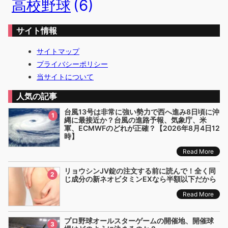
高校野球
(6)
サイト情報
サイトマップ
プライバシーポリシー
当サイトについて
人気の記事
台風13号は非常に強い勢力で西へ進み8日頃に沖
1
縄に最接近か？台風の進路予報、気象庁、米
軍、ECMWFのどれが正確？【2026年8月4日12
時】
Read More
リョウシンJV錠の注文する前に読んで！全く同
2
じ成分の新ネオビタミンEXなら半額以下だから
Read More
プロ野球オールスターゲームの開催地、開催球
3