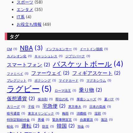
スポーツ
(58)
エンタメ
(35)
IT系
(4)
お役立ち情報
(49)
タグ
NBA
(3)
CM
(1)
インフルエンサー
(1)
イートイン脱税
(1)
カメレオン化
(1)
キャッシュレス
(1)
ジブリパーク
(1)
バスケットボール
(4)
スマートフォン
(2)
ファーウェイ
(2)
フィギアスケート
(2)
ファミペイ
(1)
ブレグジット
(1)
ボクシング
(1)
マイナカード
(1)
マグネシウム
(1)
ラグビー
(5)
乗り物
(2)
ローマ法王
(1)
仮想通貨
(2)
保冷剤
(1)
即位の礼
(1)
厚底シューズ
(1)
夏バテ
(1)
宅急便
(2)
大リーグ
(1)
子役
(1)
恵方巻き
(1)
日本の気候
(1)
暗号通貨
(1)
東京オリンピック
(1)
梅雨
(1)
消費税
(1)
湿邪
(1)
特別定額給付金
(1)
男優
(1)
緊急事態宣言
(1)
自粛要請
(1)
落語
(1)
運転
(2)
韓国
(2)
蛙化
(1)
防災
(1)
預金
(1)