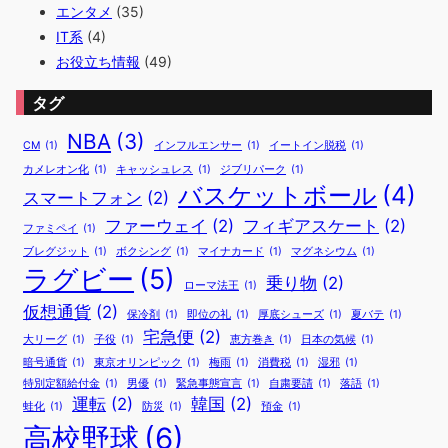
エンタメ
(35)
IT系
(4)
お役立ち情報
(49)
タグ
NBA
(3)
CM
(1)
インフルエンサー
(1)
イートイン脱税
(1)
カメレオン化
(1)
キャッシュレス
(1)
ジブリパーク
(1)
バスケットボール
(4)
スマートフォン
(2)
ファーウェイ
(2)
フィギアスケート
(2)
ファミペイ
(1)
ブレグジット
(1)
ボクシング
(1)
マイナカード
(1)
マグネシウム
(1)
ラグビー
(5)
乗り物
(2)
ローマ法王
(1)
仮想通貨
(2)
保冷剤
(1)
即位の礼
(1)
厚底シューズ
(1)
夏バテ
(1)
宅急便
(2)
大リーグ
(1)
子役
(1)
恵方巻き
(1)
日本の気候
(1)
暗号通貨
(1)
東京オリンピック
(1)
梅雨
(1)
消費税
(1)
湿邪
(1)
特別定額給付金
(1)
男優
(1)
緊急事態宣言
(1)
自粛要請
(1)
落語
(1)
運転
(2)
韓国
(2)
蛙化
(1)
防災
(1)
預金
(1)
高校野球
(6)