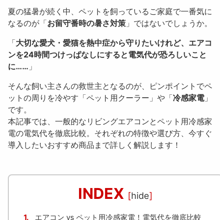
夏の猛暑が続く中、ペットを飼っているご家庭で一番気に
なるのが「
お留守番時の暑さ対策
」ではないでしょうか。
「
大切な愛犬・愛猫を熱中症から守りたいけれど、エアコ
ンを24時間つけっぱなしにすると電気代が恐ろしいこと
に……
」
そんな飼い主さんの救世主となるのが、ピンポイントでペ
ットの周りを冷やす「ペット用クーラー」や「
冷感家電
」
です。
本記事では、一般的なリビングエアコンとペット用冷感家
電の電気代を徹底比較。それぞれの特徴や選び方、今すぐ
導入したいおすすめ商品まで詳しく解説します！
INDEX
[
hide
]
1.
エアコン vs ペット用冷感家電！電気代を徹底比較