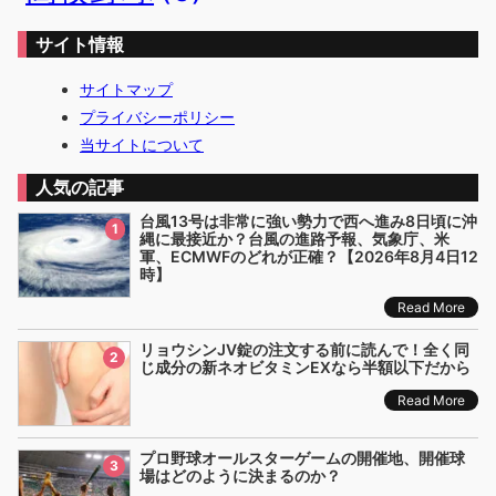
サイト情報
サイトマップ
プライバシーポリシー
当サイトについて
人気の記事
台風13号は非常に強い勢力で西へ進み8日頃に沖
1
縄に最接近か？台風の進路予報、気象庁、米
軍、ECMWFのどれが正確？【2026年8月4日12
時】
Read More
リョウシンJV錠の注文する前に読んで！全く同
2
じ成分の新ネオビタミンEXなら半額以下だから
Read More
プロ野球オールスターゲームの開催地、開催球
3
場はどのように決まるのか？