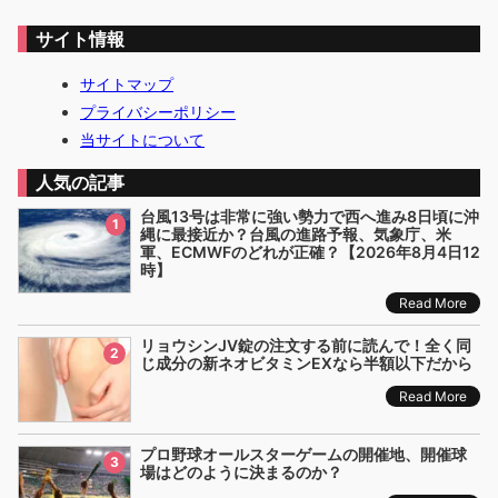
サイト情報
サイトマップ
プライバシーポリシー
当サイトについて
人気の記事
台風13号は非常に強い勢力で西へ進み8日頃に沖
1
縄に最接近か？台風の進路予報、気象庁、米
軍、ECMWFのどれが正確？【2026年8月4日12
時】
Read More
リョウシンJV錠の注文する前に読んで！全く同
2
じ成分の新ネオビタミンEXなら半額以下だから
Read More
プロ野球オールスターゲームの開催地、開催球
3
場はどのように決まるのか？