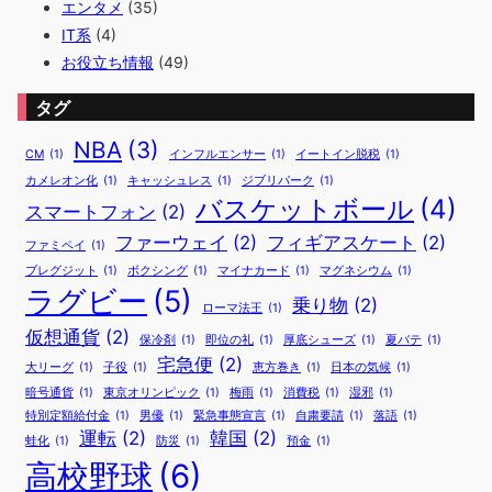
エンタメ
(35)
IT系
(4)
お役立ち情報
(49)
タグ
NBA
(3)
CM
(1)
インフルエンサー
(1)
イートイン脱税
(1)
カメレオン化
(1)
キャッシュレス
(1)
ジブリパーク
(1)
バスケットボール
(4)
スマートフォン
(2)
ファーウェイ
(2)
フィギアスケート
(2)
ファミペイ
(1)
ブレグジット
(1)
ボクシング
(1)
マイナカード
(1)
マグネシウム
(1)
ラグビー
(5)
乗り物
(2)
ローマ法王
(1)
仮想通貨
(2)
保冷剤
(1)
即位の礼
(1)
厚底シューズ
(1)
夏バテ
(1)
宅急便
(2)
大リーグ
(1)
子役
(1)
恵方巻き
(1)
日本の気候
(1)
暗号通貨
(1)
東京オリンピック
(1)
梅雨
(1)
消費税
(1)
湿邪
(1)
特別定額給付金
(1)
男優
(1)
緊急事態宣言
(1)
自粛要請
(1)
落語
(1)
運転
(2)
韓国
(2)
蛙化
(1)
防災
(1)
預金
(1)
高校野球
(6)