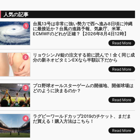
人気の記事
台風13号は非常に強い勢力で西へ進み8日頃に沖縄
1
に最接近か？台風の進路予報、気象庁、米軍、
ECMWFのどれが正確？【2026年8月4日12時】
Read More
リョウシンJV錠の注文する前に読んで！全く同じ成
2
分の新ネオビタミンEXなら半額以下だから
Read More
プロ野球オールスターゲームの開催地、開催球場は
3
どのように決まるのか？
Read More
ラグビーワールドカップ2019のチケット、まだま
4
だ買える！購入方法はこちら！
Read More