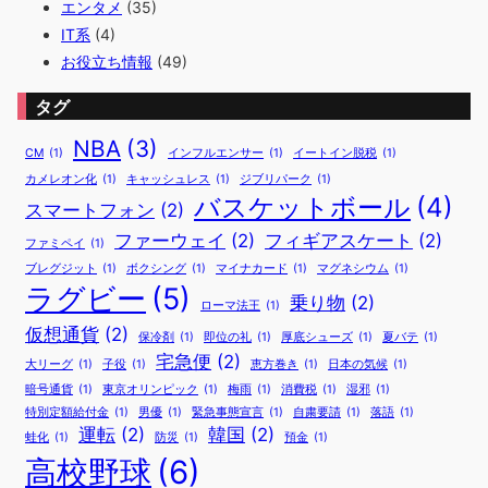
エンタメ
(35)
IT系
(4)
お役立ち情報
(49)
タグ
NBA
(3)
CM
(1)
インフルエンサー
(1)
イートイン脱税
(1)
カメレオン化
(1)
キャッシュレス
(1)
ジブリパーク
(1)
バスケットボール
(4)
スマートフォン
(2)
ファーウェイ
(2)
フィギアスケート
(2)
ファミペイ
(1)
ブレグジット
(1)
ボクシング
(1)
マイナカード
(1)
マグネシウム
(1)
ラグビー
(5)
乗り物
(2)
ローマ法王
(1)
仮想通貨
(2)
保冷剤
(1)
即位の礼
(1)
厚底シューズ
(1)
夏バテ
(1)
宅急便
(2)
大リーグ
(1)
子役
(1)
恵方巻き
(1)
日本の気候
(1)
暗号通貨
(1)
東京オリンピック
(1)
梅雨
(1)
消費税
(1)
湿邪
(1)
特別定額給付金
(1)
男優
(1)
緊急事態宣言
(1)
自粛要請
(1)
落語
(1)
運転
(2)
韓国
(2)
蛙化
(1)
防災
(1)
預金
(1)
高校野球
(6)