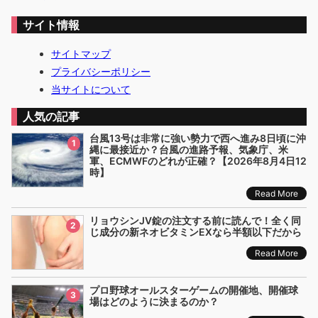
サイト情報
サイトマップ
プライバシーポリシー
当サイトについて
人気の記事
台風13号は非常に強い勢力で西へ進み8日頃に沖
1
縄に最接近か？台風の進路予報、気象庁、米
軍、ECMWFのどれが正確？【2026年8月4日12
時】
Read More
リョウシンJV錠の注文する前に読んで！全く同
2
じ成分の新ネオビタミンEXなら半額以下だから
Read More
プロ野球オールスターゲームの開催地、開催球
3
場はどのように決まるのか？