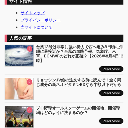
サイト情報
サイトマップ
プライバシーポリシー
当サイトについて
人気の記事
台風13号は非常に強い勢力で西へ進み8日頃に沖
1
縄に最接近か？台風の進路予報、気象庁、米
軍、ECMWFのどれが正確？【2026年8月4日12
時】
Read More
リョウシンJV錠の注文する前に読んで！全く同
2
じ成分の新ネオビタミンEXなら半額以下だから
Read More
プロ野球オールスターゲームの開催地、開催球
3
場はどのように決まるのか？
Read More