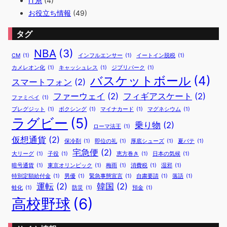
IT系
(4)
お役立ち情報
(49)
タグ
NBA
(3)
CM
(1)
インフルエンサー
(1)
イートイン脱税
(1)
カメレオン化
(1)
キャッシュレス
(1)
ジブリパーク
(1)
バスケットボール
(4)
スマートフォン
(2)
ファーウェイ
(2)
フィギアスケート
(2)
ファミペイ
(1)
ブレグジット
(1)
ボクシング
(1)
マイナカード
(1)
マグネシウム
(1)
ラグビー
(5)
乗り物
(2)
ローマ法王
(1)
仮想通貨
(2)
保冷剤
(1)
即位の礼
(1)
厚底シューズ
(1)
夏バテ
(1)
宅急便
(2)
大リーグ
(1)
子役
(1)
恵方巻き
(1)
日本の気候
(1)
暗号通貨
(1)
東京オリンピック
(1)
梅雨
(1)
消費税
(1)
湿邪
(1)
特別定額給付金
(1)
男優
(1)
緊急事態宣言
(1)
自粛要請
(1)
落語
(1)
運転
(2)
韓国
(2)
蛙化
(1)
防災
(1)
預金
(1)
高校野球
(6)