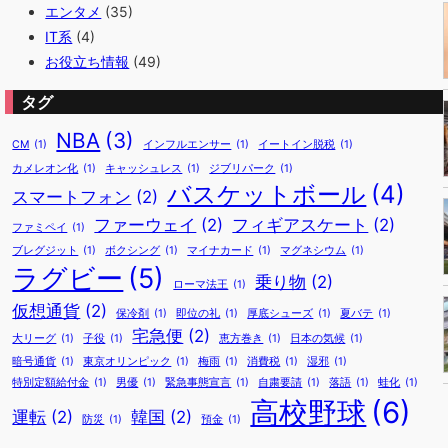
エンタメ
(35)
IT系
(4)
お役立ち情報
(49)
タグ
NBA
(3)
CM
(1)
インフルエンサー
(1)
イートイン脱税
(1)
カメレオン化
(1)
キャッシュレス
(1)
ジブリパーク
(1)
バスケットボール
(4)
スマートフォン
(2)
ファーウェイ
(2)
フィギアスケート
(2)
ファミペイ
(1)
ブレグジット
(1)
ボクシング
(1)
マイナカード
(1)
マグネシウム
(1)
ラグビー
(5)
乗り物
(2)
ローマ法王
(1)
仮想通貨
(2)
保冷剤
(1)
即位の礼
(1)
厚底シューズ
(1)
夏バテ
(1)
宅急便
(2)
大リーグ
(1)
子役
(1)
恵方巻き
(1)
日本の気候
(1)
暗号通貨
(1)
東京オリンピック
(1)
梅雨
(1)
消費税
(1)
湿邪
(1)
特別定額給付金
(1)
男優
(1)
緊急事態宣言
(1)
自粛要請
(1)
落語
(1)
蛙化
(1)
高校野球
(6)
運転
(2)
韓国
(2)
防災
(1)
預金
(1)