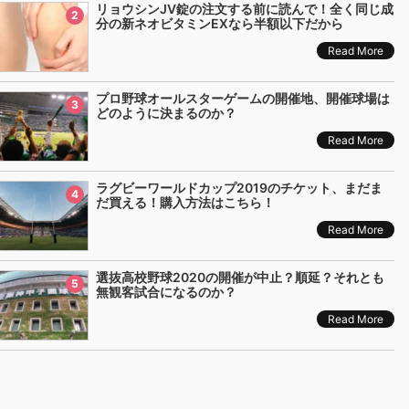
リョウシンJV錠の注文する前に読んで！全く同じ成
2
分の新ネオビタミンEXなら半額以下だから
Read More
プロ野球オールスターゲームの開催地、開催球場は
3
どのように決まるのか？
Read More
ラグビーワールドカップ2019のチケット、まだま
4
だ買える！購入方法はこちら！
Read More
選抜高校野球2020の開催が中止？順延？それとも
5
無観客試合になるのか？
Read More