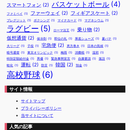
バスケットボール
(4)
スマートフォン
(2)
ファーウェイ
(2)
フィギアスケート
(2)
ファミペイ
(1)
ブレグジット
(1)
ボクシング
(1)
マイナカード
(1)
マグネシウム
(1)
ラグビー
(5)
乗り物
(2)
ローマ法王
(1)
仮想通貨
(2)
保冷剤
(1)
即位の礼
(1)
厚底シューズ
(1)
夏バテ
(1)
宅急便
(2)
大リーグ
(1)
子役
(1)
恵方巻き
(1)
日本の気候
(1)
暗号通貨
(1)
東京オリンピック
(1)
梅雨
(1)
消費税
(1)
湿邪
(1)
特別定額給付金
(1)
男優
(1)
緊急事態宣言
(1)
自粛要請
(1)
落語
(1)
運転
(2)
韓国
(2)
蛙化
(1)
防災
(1)
預金
(1)
高校野球
(6)
サイト情報
サイトマップ
プライバシーポリシー
当サイトについて
人気の記事