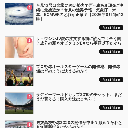
台風13号は非常に強い勢力で西へ進み8日頃に沖
1
縄に最接近か？台風の進路予報、気象庁、米
軍、ECMWFのどれが正確？【2026年8月4日12
時】
Read More
リョウシンJV錠の注文する前に読んで！全く同
2
じ成分の新ネオビタミンEXなら半額以下だから
Read More
プロ野球オールスターゲームの開催地、開催球
3
場はどのように決まるのか？
Read More
ラグビーワールドカップ2019のチケット、まだ
4
まだ買える！購入方法はこちら！
Read More
選抜高校野球2020の開催が中止？順延？それと
5
も無観客試合になるのか？