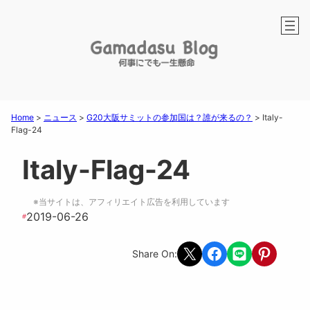
Home
>
ニュース
>
G20大阪サミットの参加国は？誰が来るの？
>
Italy-
Flag-24
Italy-Flag-24
※当サイトは、アフィリエイト広告を利用しています
2019-06-26
#
Share on X
Share on Facebook
Share on LINE
Share on Pint
Share On: