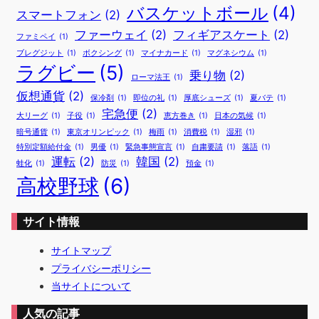
バスケットボール
(4)
スマートフォン
(2)
ファーウェイ
(2)
フィギアスケート
(2)
ファミペイ
(1)
ブレグジット
(1)
ボクシング
(1)
マイナカード
(1)
マグネシウム
(1)
ラグビー
(5)
乗り物
(2)
ローマ法王
(1)
仮想通貨
(2)
保冷剤
(1)
即位の礼
(1)
厚底シューズ
(1)
夏バテ
(1)
宅急便
(2)
大リーグ
(1)
子役
(1)
恵方巻き
(1)
日本の気候
(1)
暗号通貨
(1)
東京オリンピック
(1)
梅雨
(1)
消費税
(1)
湿邪
(1)
特別定額給付金
(1)
男優
(1)
緊急事態宣言
(1)
自粛要請
(1)
落語
(1)
運転
(2)
韓国
(2)
蛙化
(1)
防災
(1)
預金
(1)
高校野球
(6)
サイト情報
サイトマップ
プライバシーポリシー
当サイトについて
人気の記事