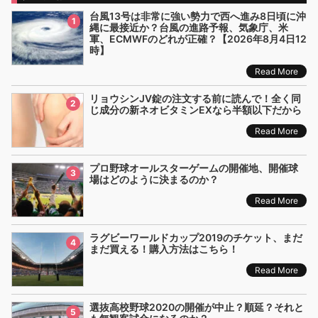
台風13号は非常に強い勢力で西へ進み8日頃に沖
1
縄に最接近か？台風の進路予報、気象庁、米
軍、ECMWFのどれが正確？【2026年8月4日12
時】
Read More
リョウシンJV錠の注文する前に読んで！全く同
2
じ成分の新ネオビタミンEXなら半額以下だから
Read More
プロ野球オールスターゲームの開催地、開催球
3
場はどのように決まるのか？
Read More
ラグビーワールドカップ2019のチケット、まだ
4
まだ買える！購入方法はこちら！
Read More
選抜高校野球2020の開催が中止？順延？それと
5