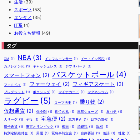
生活
(39)
スポーツ
(58)
エンタメ
(35)
IT系
(4)
お役立ち情報
(49)
タグ
NBA
(3)
CM
(1)
インフルエンサー
(1)
イートイン脱税
(1)
カメレオン化
(1)
キャッシュレス
(1)
ジブリパーク
(1)
バスケットボール
(4)
スマートフォン
(2)
ファーウェイ
(2)
フィギアスケート
(2)
ファミペイ
(1)
ブレグジット
(1)
ボクシング
(1)
マイナカード
(1)
マグネシウム
(1)
ラグビー
(5)
乗り物
(2)
ローマ法王
(1)
仮想通貨
(2)
保冷剤
(1)
即位の礼
(1)
厚底シューズ
(1)
夏バテ
(1)
宅急便
(2)
大リーグ
(1)
子役
(1)
恵方巻き
(1)
日本の気候
(1)
暗号通貨
(1)
東京オリンピック
(1)
梅雨
(1)
消費税
(1)
湿邪
(1)
特別定額給付金
(1)
男優
(1)
緊急事態宣言
(1)
自粛要請
(1)
落語
(1)
蛙化
(1)