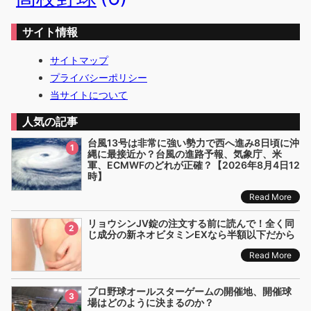
サイト情報
サイトマップ
プライバシーポリシー
当サイトについて
人気の記事
台風13号は非常に強い勢力で西へ進み8日頃に沖
1
縄に最接近か？台風の進路予報、気象庁、米
軍、ECMWFのどれが正確？【2026年8月4日12
時】
Read More
リョウシンJV錠の注文する前に読んで！全く同
2
じ成分の新ネオビタミンEXなら半額以下だから
Read More
プロ野球オールスターゲームの開催地、開催球
3
場はどのように決まるのか？