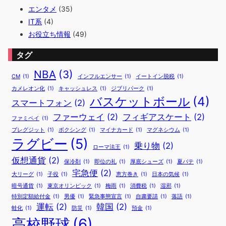
エンタメ
(35)
IT系
(4)
お役立ち情報
(49)
タグ
NBA
(3)
CM
(1)
インフルエンサー
(1)
イートイン脱税
(1)
カメレオン化
(1)
キャッシュレス
(1)
ジブリパーク
(1)
バスケットボール
(4)
スマートフォン
(2)
ファーウェイ
(2)
フィギアスケート
(2)
ファミペイ
(1)
ブレグジット
(1)
ボクシング
(1)
マイナカード
(1)
マグネシウム
(1)
ラグビー
(5)
乗り物
(2)
ローマ法王
(1)
仮想通貨
(2)
保冷剤
(1)
即位の礼
(1)
厚底シューズ
(1)
夏バテ
(1)
宅急便
(2)
大リーグ
(1)
子役
(1)
恵方巻き
(1)
日本の気候
(1)
暗号通貨
(1)
東京オリンピック
(1)
梅雨
(1)
消費税
(1)
湿邪
(1)
特別定額給付金
(1)
男優
(1)
緊急事態宣言
(1)
自粛要請
(1)
落語
(1)
運転
(2)
韓国
(2)
蛙化
(1)
防災
(1)
預金
(1)
高校野球
(6)