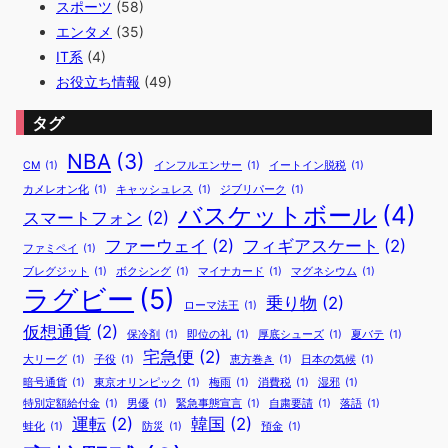
スポーツ
(58)
エンタメ
(35)
IT系
(4)
お役立ち情報
(49)
タグ
NBA
(3)
CM
(1)
インフルエンサー
(1)
イートイン脱税
(1)
カメレオン化
(1)
キャッシュレス
(1)
ジブリパーク
(1)
バスケットボール
(4)
スマートフォン
(2)
ファーウェイ
(2)
フィギアスケート
(2)
ファミペイ
(1)
ブレグジット
(1)
ボクシング
(1)
マイナカード
(1)
マグネシウム
(1)
ラグビー
(5)
乗り物
(2)
ローマ法王
(1)
仮想通貨
(2)
保冷剤
(1)
即位の礼
(1)
厚底シューズ
(1)
夏バテ
(1)
宅急便
(2)
大リーグ
(1)
子役
(1)
恵方巻き
(1)
日本の気候
(1)
暗号通貨
(1)
東京オリンピック
(1)
梅雨
(1)
消費税
(1)
湿邪
(1)
特別定額給付金
(1)
男優
(1)
緊急事態宣言
(1)
自粛要請
(1)
落語
(1)
運転
(2)
韓国
(2)
蛙化
(1)
防災
(1)
預金
(1)