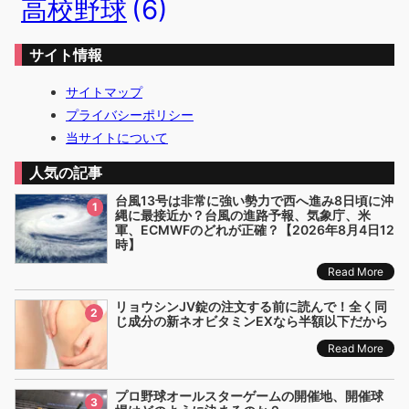
高校野球
(6)
サイト情報
サイトマップ
プライバシーポリシー
当サイトについて
人気の記事
台風13号は非常に強い勢力で西へ進み8日頃に沖
1
縄に最接近か？台風の進路予報、気象庁、米
軍、ECMWFのどれが正確？【2026年8月4日12
時】
Read More
リョウシンJV錠の注文する前に読んで！全く同
2
じ成分の新ネオビタミンEXなら半額以下だから
Read More
プロ野球オールスターゲームの開催地、開催球
3