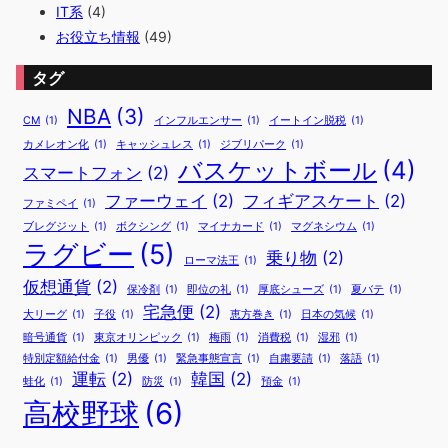
IT系
(4)
お役立ち情報
(49)
タグ
NBA
(3)
CM
(1)
インフルエンサー
(1)
イートイン脱税
(1)
カメレオン化
(1)
キャッシュレス
(1)
ジブリパーク
(1)
バスケットボール
(4)
スマートフォン
(2)
ファーウェイ
(2)
フィギアスケート
(2)
ファミペイ
(1)
ブレグジット
(1)
ボクシング
(1)
マイナカード
(1)
マグネシウム
(1)
ラグビー
(5)
乗り物
(2)
ローマ法王
(1)
仮想通貨
(2)
保冷剤
(1)
即位の礼
(1)
厚底シューズ
(1)
夏バテ
(1)
宅急便
(2)
大リーグ
(1)
子役
(1)
恵方巻き
(1)
日本の気候
(1)
暗号通貨
(1)
東京オリンピック
(1)
梅雨
(1)
消費税
(1)
湿邪
(1)
特別定額給付金
(1)
男優
(1)
緊急事態宣言
(1)
自粛要請
(1)
落語
(1)
運転
(2)
韓国
(2)
蛙化
(1)
防災
(1)
預金
(1)
高校野球
(6)