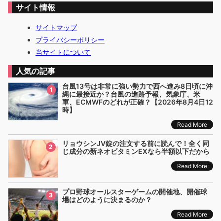
サイト情報
サイトマップ
プライバシーポリシー
当サイトについて
人気の記事
台風13号は非常に強い勢力で西へ進み8日頃に沖
1
縄に最接近か？台風の進路予報、気象庁、米
軍、ECMWFのどれが正確？【2026年8月4日12
時】
Read More
リョウシンJV錠の注文する前に読んで！全く同
2
じ成分の新ネオビタミンEXなら半額以下だから
Read More
プロ野球オールスターゲームの開催地、開催球
3
場はどのように決まるのか？
Read More