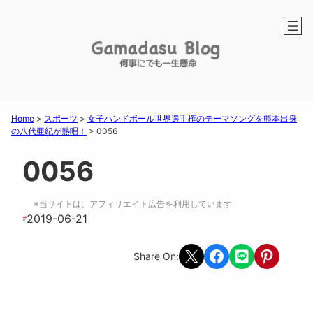
Home
>
スポーツ
>
女子ハンドボール世界選手権のテーマソングを熊本出身
の八代亜紀が熱唱！
>
0056
0056
※当サイトは、アフィリエイト広告を利用しています
2019-06-21
#
Share on X
Share on Facebook
Share on LINE
Share on Pint
Share On: