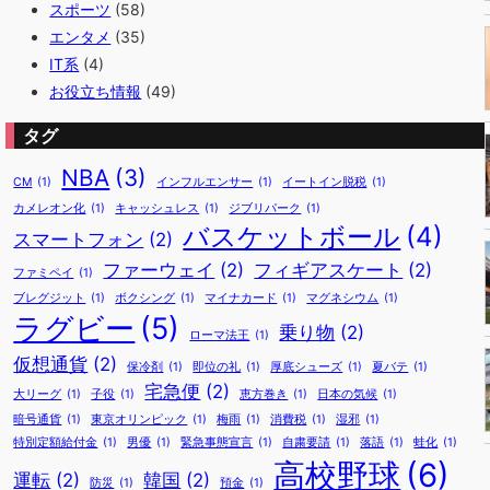
スポーツ
(58)
エンタメ
(35)
IT系
(4)
お役立ち情報
(49)
タグ
NBA
(3)
CM
(1)
インフルエンサー
(1)
イートイン脱税
(1)
カメレオン化
(1)
キャッシュレス
(1)
ジブリパーク
(1)
バスケットボール
(4)
スマートフォン
(2)
ファーウェイ
(2)
フィギアスケート
(2)
ファミペイ
(1)
ブレグジット
(1)
ボクシング
(1)
マイナカード
(1)
マグネシウム
(1)
ラグビー
(5)
乗り物
(2)
ローマ法王
(1)
仮想通貨
(2)
保冷剤
(1)
即位の礼
(1)
厚底シューズ
(1)
夏バテ
(1)
宅急便
(2)
大リーグ
(1)
子役
(1)
恵方巻き
(1)
日本の気候
(1)
暗号通貨
(1)
東京オリンピック
(1)
梅雨
(1)
消費税
(1)
湿邪
(1)
特別定額給付金
(1)
男優
(1)
緊急事態宣言
(1)
自粛要請
(1)
落語
(1)
蛙化
(1)
高校野球
(6)
運転
(2)
韓国
(2)
防災
(1)
預金
(1)