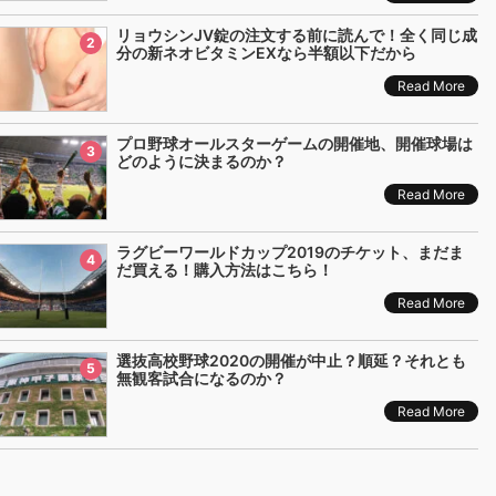
リョウシンJV錠の注文する前に読んで！全く同じ成
2
分の新ネオビタミンEXなら半額以下だから
Read More
プロ野球オールスターゲームの開催地、開催球場は
3
どのように決まるのか？
Read More
ラグビーワールドカップ2019のチケット、まだま
4
だ買える！購入方法はこちら！
Read More
選抜高校野球2020の開催が中止？順延？それとも
5
無観客試合になるのか？
Read More