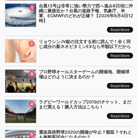
台風13号は非常に強い勢力で西へ進み8日頃に沖
1
縄に最接近か？台風の進路予報、気象庁、米
軍、ECMWFのどれが正確？【2026年8月4日12
時】
Read More
リョウシンJV錠の注文する前に読んで！全く同
2
じ成分の新ネオビタミンEXなら半額以下だから
Read More
プロ野球オールスターゲームの開催地、開催球
3
場はどのように決まるのか？
Read More
ラグビーワールドカップ2019のチケット、まだ
4
まだ買える！購入方法はこちら！
Read More
選抜高校野球2020の開催が中止？順延？それと
5
も無観客試合になるのか？