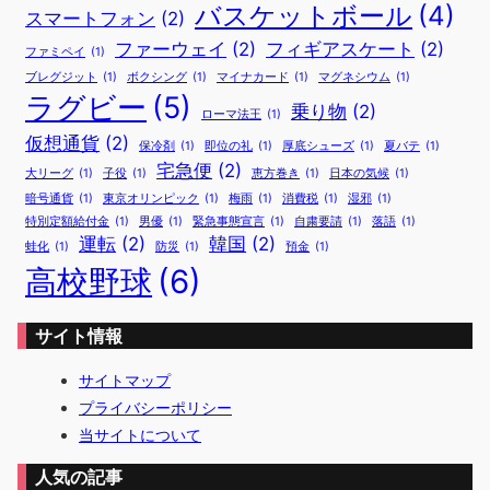
バスケットボール
(4)
スマートフォン
(2)
ファーウェイ
(2)
フィギアスケート
(2)
ファミペイ
(1)
ブレグジット
(1)
ボクシング
(1)
マイナカード
(1)
マグネシウム
(1)
ラグビー
(5)
乗り物
(2)
ローマ法王
(1)
仮想通貨
(2)
保冷剤
(1)
即位の礼
(1)
厚底シューズ
(1)
夏バテ
(1)
宅急便
(2)
大リーグ
(1)
子役
(1)
恵方巻き
(1)
日本の気候
(1)
暗号通貨
(1)
東京オリンピック
(1)
梅雨
(1)
消費税
(1)
湿邪
(1)
特別定額給付金
(1)
男優
(1)
緊急事態宣言
(1)
自粛要請
(1)
落語
(1)
運転
(2)
韓国
(2)
蛙化
(1)
防災
(1)
預金
(1)
高校野球
(6)
サイト情報
サイトマップ
プライバシーポリシー
当サイトについて
人気の記事