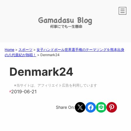
Home
>
スポーツ
>
女子ハンドボール世界選手権のテーマソングを熊本出身
の八代亜紀が熱唱！
>
Denmark24
Denmark24
※当サイトは、アフィリエイト広告を利用しています
2019-06-21
#
Share on X
Share on Facebook
Share on LINE
Share on Pint
Share On: