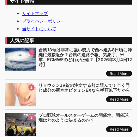
サイト情報
サイトマップ
プライバシーポリシー
当サイトについて
人気の記事
台風13号は非常に強い勢力で西へ進み8日頃に沖
1
縄に最接近か？台風の進路予報、気象庁、米
軍、ECMWFのどれが正確？【2026年8月4日12
時】
Read More
リョウシンJV錠の注文する前に読んで！全く同
2
じ成分の新ネオビタミンEXなら半額以下だから
Read More
プロ野球オールスターゲームの開催地、開催球
3
場はどのように決まるのか？
Read More