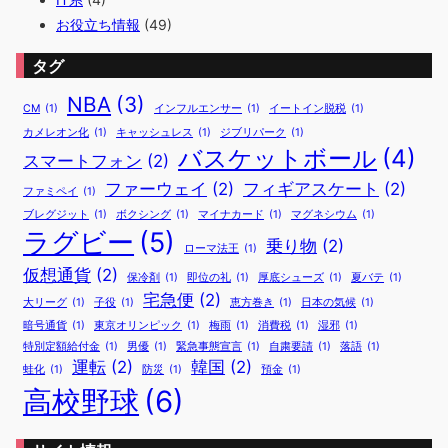
お役立ち情報
(49)
タグ
NBA
(3)
CM
(1)
インフルエンサー
(1)
イートイン脱税
(1)
カメレオン化
(1)
キャッシュレス
(1)
ジブリパーク
(1)
バスケットボール
(4)
スマートフォン
(2)
ファーウェイ
(2)
フィギアスケート
(2)
ファミペイ
(1)
ブレグジット
(1)
ボクシング
(1)
マイナカード
(1)
マグネシウム
(1)
ラグビー
(5)
乗り物
(2)
ローマ法王
(1)
仮想通貨
(2)
保冷剤
(1)
即位の礼
(1)
厚底シューズ
(1)
夏バテ
(1)
宅急便
(2)
大リーグ
(1)
子役
(1)
恵方巻き
(1)
日本の気候
(1)
暗号通貨
(1)
東京オリンピック
(1)
梅雨
(1)
消費税
(1)
湿邪
(1)
特別定額給付金
(1)
男優
(1)
緊急事態宣言
(1)
自粛要請
(1)
落語
(1)
運転
(2)
韓国
(2)
蛙化
(1)
防災
(1)
預金
(1)
高校野球
(6)