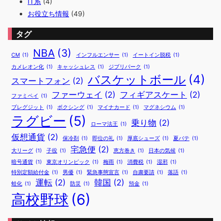
IT系
(4)
お役立ち情報
(49)
タグ
NBA
(3)
CM
(1)
インフルエンサー
(1)
イートイン脱税
(1)
カメレオン化
(1)
キャッシュレス
(1)
ジブリパーク
(1)
バスケットボール
(4)
スマートフォン
(2)
ファーウェイ
(2)
フィギアスケート
(2)
ファミペイ
(1)
ブレグジット
(1)
ボクシング
(1)
マイナカード
(1)
マグネシウム
(1)
ラグビー
(5)
乗り物
(2)
ローマ法王
(1)
仮想通貨
(2)
保冷剤
(1)
即位の礼
(1)
厚底シューズ
(1)
夏バテ
(1)
宅急便
(2)
大リーグ
(1)
子役
(1)
恵方巻き
(1)
日本の気候
(1)
暗号通貨
(1)
東京オリンピック
(1)
梅雨
(1)
消費税
(1)
湿邪
(1)
特別定額給付金
(1)
男優
(1)
緊急事態宣言
(1)
自粛要請
(1)
落語
(1)
運転
(2)
韓国
(2)
蛙化
(1)
防災
(1)
預金
(1)
高校野球
(6)