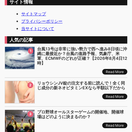
サイト情報
サイトマップ
プライバシーポリシー
当サイトについて
人気の記事
台風13号は非常に強い勢力で西へ進み8日頃に沖
1
縄に最接近か？台風の進路予報、気象庁、米
軍、ECMWFのどれが正確？【2026年8月4日12
時】
Read More
リョウシンJV錠の注文する前に読んで！全く同
2
じ成分の新ネオビタミンEXなら半額以下だから
Read More
プロ野球オールスターゲームの開催地、開催球
3
場はどのように決まるのか？
Read More