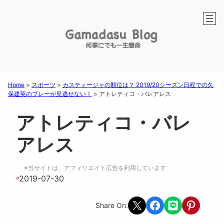
Home
>
スポーツ
>
カスティージャの順位は？ 2019/20シーズン日程での久
保建英のプレーが見逃せない！
>
アトレティコ・バレアレス
アトレティコ・バレ
アレス
※当サイトは、アフィリエイト広告を利用しています
2019-07-30
#
Share on X
Share on Facebook
Share on LINE
Share on Pint
Share On: