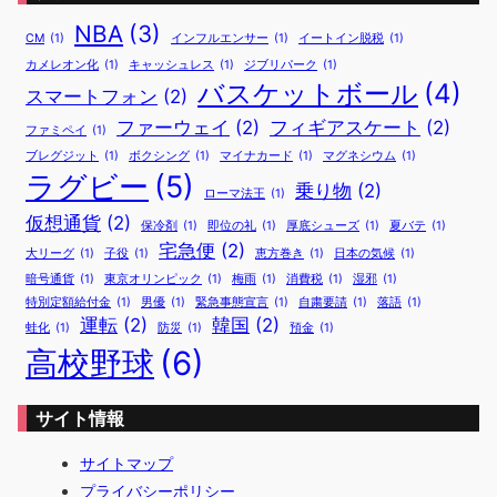
NBA
(3)
CM
(1)
インフルエンサー
(1)
イートイン脱税
(1)
カメレオン化
(1)
キャッシュレス
(1)
ジブリパーク
(1)
バスケットボール
(4)
スマートフォン
(2)
ファーウェイ
(2)
フィギアスケート
(2)
ファミペイ
(1)
ブレグジット
(1)
ボクシング
(1)
マイナカード
(1)
マグネシウム
(1)
ラグビー
(5)
乗り物
(2)
ローマ法王
(1)
仮想通貨
(2)
保冷剤
(1)
即位の礼
(1)
厚底シューズ
(1)
夏バテ
(1)
宅急便
(2)
大リーグ
(1)
子役
(1)
恵方巻き
(1)
日本の気候
(1)
暗号通貨
(1)
東京オリンピック
(1)
梅雨
(1)
消費税
(1)
湿邪
(1)
特別定額給付金
(1)
男優
(1)
緊急事態宣言
(1)
自粛要請
(1)
落語
(1)
運転
(2)
韓国
(2)
蛙化
(1)
防災
(1)
預金
(1)
高校野球
(6)
サイト情報
サイトマップ
プライバシーポリシー