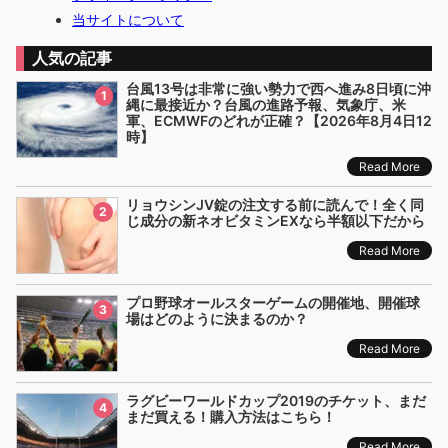
当サイトについて
人気の記事
台風13号は非常に強い勢力で西へ進み8日頃に沖
1
縄に最接近か？台風の進路予報、気象庁、米
軍、ECMWFのどれが正確？【2026年8月4日12
時】
Read More
リョウシンJV錠の注文する前に読んで！全く同
2
じ成分の新ネオビタミンEXなら半額以下だから
Read More
プロ野球オールスターゲームの開催地、開催球
3
場はどのように決まるのか？
Read More
ラグビーワールドカップ2019のチケット、まだ
4
まだ買える！購入方法はこちら！
Read More