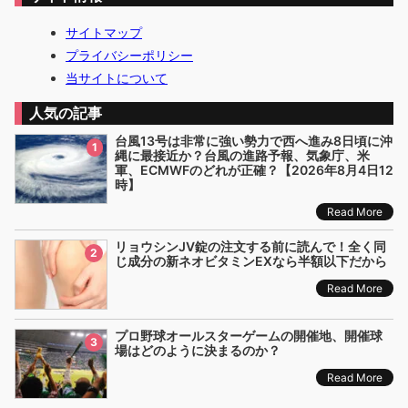
サイトマップ
プライバシーポリシー
当サイトについて
人気の記事
台風13号は非常に強い勢力で西へ進み8日頃に沖
1
縄に最接近か？台風の進路予報、気象庁、米
軍、ECMWFのどれが正確？【2026年8月4日12
時】
Read More
リョウシンJV錠の注文する前に読んで！全く同
2
じ成分の新ネオビタミンEXなら半額以下だから
Read More
プロ野球オールスターゲームの開催地、開催球
3
場はどのように決まるのか？
Read More