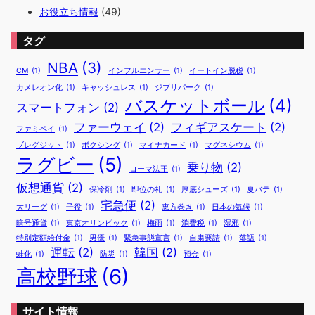
お役立ち情報
(49)
タグ
NBA
(3)
CM
(1)
インフルエンサー
(1)
イートイン脱税
(1)
カメレオン化
(1)
キャッシュレス
(1)
ジブリパーク
(1)
バスケットボール
(4)
スマートフォン
(2)
ファーウェイ
(2)
フィギアスケート
(2)
ファミペイ
(1)
ブレグジット
(1)
ボクシング
(1)
マイナカード
(1)
マグネシウム
(1)
ラグビー
(5)
乗り物
(2)
ローマ法王
(1)
仮想通貨
(2)
保冷剤
(1)
即位の礼
(1)
厚底シューズ
(1)
夏バテ
(1)
宅急便
(2)
大リーグ
(1)
子役
(1)
恵方巻き
(1)
日本の気候
(1)
暗号通貨
(1)
東京オリンピック
(1)
梅雨
(1)
消費税
(1)
湿邪
(1)
特別定額給付金
(1)
男優
(1)
緊急事態宣言
(1)
自粛要請
(1)
落語
(1)
運転
(2)
韓国
(2)
蛙化
(1)
防災
(1)
預金
(1)
高校野球
(6)
サイト情報