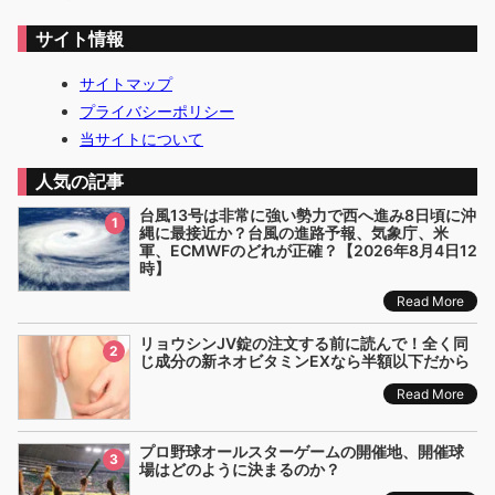
サイト情報
サイトマップ
プライバシーポリシー
当サイトについて
人気の記事
台風13号は非常に強い勢力で西へ進み8日頃に沖
1
縄に最接近か？台風の進路予報、気象庁、米
軍、ECMWFのどれが正確？【2026年8月4日12
時】
Read More
リョウシンJV錠の注文する前に読んで！全く同
2
じ成分の新ネオビタミンEXなら半額以下だから
Read More
プロ野球オールスターゲームの開催地、開催球
3
場はどのように決まるのか？