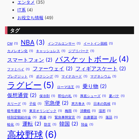
エンタメ
(35)
IT系
(4)
お役立ち情報
(49)
タグ
NBA
(3)
CM
(1)
インフルエンサー
(1)
イートイン脱税
(1)
カメレオン化
(1)
キャッシュレス
(1)
ジブリパーク
(1)
バスケットボール
(4)
スマートフォン
(2)
ファーウェイ
(2)
フィギアスケート
(2)
ファミペイ
(1)
ブレグジット
(1)
ボクシング
(1)
マイナカード
(1)
マグネシウム
(1)
ラグビー
(5)
乗り物
(2)
ローマ法王
(1)
仮想通貨
(2)
保冷剤
(1)
即位の礼
(1)
厚底シューズ
(1)
夏バテ
(1)
宅急便
(2)
大リーグ
(1)
子役
(1)
恵方巻き
(1)
日本の気候
(1)
暗号通貨
(1)
東京オリンピック
(1)
梅雨
(1)
消費税
(1)
湿邪
(1)
特別定額給付金
(1)
男優
(1)
緊急事態宣言
(1)
自粛要請
(1)
落語
(1)
運転
(2)
韓国
(2)
蛙化
(1)
防災
(1)
預金
(1)
高校野球
(6)