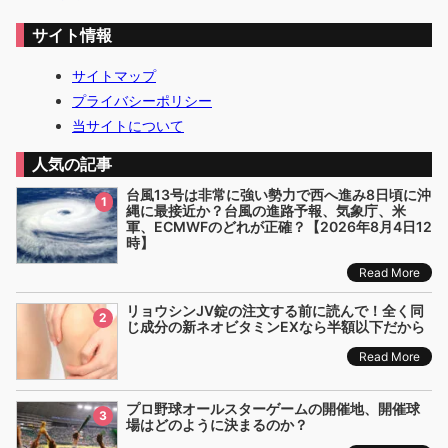
サイト情報
サイトマップ
プライバシーポリシー
当サイトについて
人気の記事
台風13号は非常に強い勢力で西へ進み8日頃に沖
1
縄に最接近か？台風の進路予報、気象庁、米
軍、ECMWFのどれが正確？【2026年8月4日12
時】
Read More
リョウシンJV錠の注文する前に読んで！全く同
2
じ成分の新ネオビタミンEXなら半額以下だから
Read More
プロ野球オールスターゲームの開催地、開催球
3
場はどのように決まるのか？