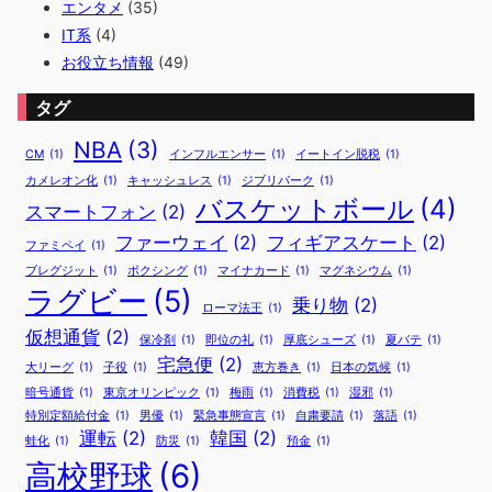
エンタメ
(35)
IT系
(4)
お役立ち情報
(49)
タグ
NBA
(3)
CM
(1)
インフルエンサー
(1)
イートイン脱税
(1)
カメレオン化
(1)
キャッシュレス
(1)
ジブリパーク
(1)
バスケットボール
(4)
スマートフォン
(2)
ファーウェイ
(2)
フィギアスケート
(2)
ファミペイ
(1)
ブレグジット
(1)
ボクシング
(1)
マイナカード
(1)
マグネシウム
(1)
ラグビー
(5)
乗り物
(2)
ローマ法王
(1)
仮想通貨
(2)
保冷剤
(1)
即位の礼
(1)
厚底シューズ
(1)
夏バテ
(1)
宅急便
(2)
大リーグ
(1)
子役
(1)
恵方巻き
(1)
日本の気候
(1)
暗号通貨
(1)
東京オリンピック
(1)
梅雨
(1)
消費税
(1)
湿邪
(1)
特別定額給付金
(1)
男優
(1)
緊急事態宣言
(1)
自粛要請
(1)
落語
(1)
運転
(2)
韓国
(2)
蛙化
(1)
防災
(1)
預金
(1)
高校野球
(6)