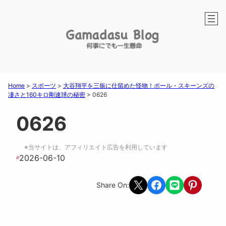
Home
>
スポーツ
>
大谷翔平を三振に仕留めた怪物！ポール・スキーンズの
凄さと160キロ剛速球の秘密
>
0626
0626
※当サイトは、アフィリエイト広告を利用しています
2026-06-10
#
Share on X
Share on Facebook
Share on LINE
Share on Pint
Share On: