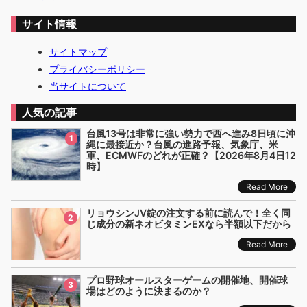
サイト情報
サイトマップ
プライバシーポリシー
当サイトについて
人気の記事
台風13号は非常に強い勢力で西へ進み8日頃に沖
1
縄に最接近か？台風の進路予報、気象庁、米
軍、ECMWFのどれが正確？【2026年8月4日12
時】
Read More
リョウシンJV錠の注文する前に読んで！全く同
2
じ成分の新ネオビタミンEXなら半額以下だから
Read More
プロ野球オールスターゲームの開催地、開催球
3
場はどのように決まるのか？