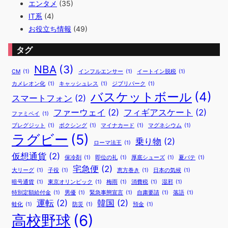
エンタメ
(35)
IT系
(4)
お役立ち情報
(49)
タグ
NBA
(3)
CM
(1)
インフルエンサー
(1)
イートイン脱税
(1)
カメレオン化
(1)
キャッシュレス
(1)
ジブリパーク
(1)
バスケットボール
(4)
スマートフォン
(2)
ファーウェイ
(2)
フィギアスケート
(2)
ファミペイ
(1)
ブレグジット
(1)
ボクシング
(1)
マイナカード
(1)
マグネシウム
(1)
ラグビー
(5)
乗り物
(2)
ローマ法王
(1)
仮想通貨
(2)
保冷剤
(1)
即位の礼
(1)
厚底シューズ
(1)
夏バテ
(1)
宅急便
(2)
大リーグ
(1)
子役
(1)
恵方巻き
(1)
日本の気候
(1)
暗号通貨
(1)
東京オリンピック
(1)
梅雨
(1)
消費税
(1)
湿邪
(1)
特別定額給付金
(1)
男優
(1)
緊急事態宣言
(1)
自粛要請
(1)
落語
(1)
運転
(2)
韓国
(2)
蛙化
(1)
防災
(1)
預金
(1)
高校野球
(6)