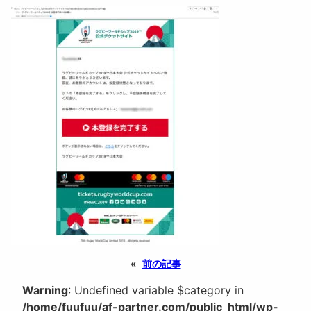
«
前の記事
Warning
: Undefined variable $category in
/home/fuufuu/af-partner.com/public_html/wp-