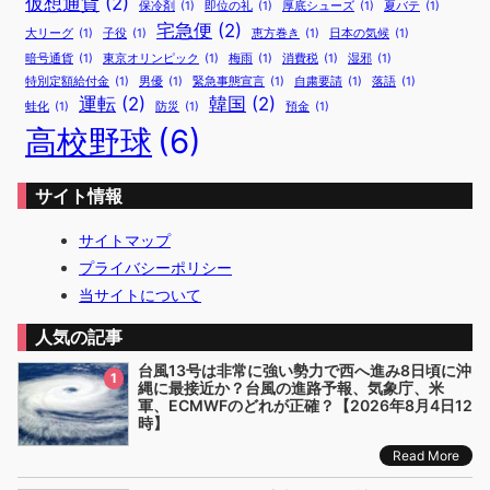
仮想通貨
(2)
保冷剤
(1)
即位の礼
(1)
厚底シューズ
(1)
夏バテ
(1)
宅急便
(2)
大リーグ
(1)
子役
(1)
恵方巻き
(1)
日本の気候
(1)
暗号通貨
(1)
東京オリンピック
(1)
梅雨
(1)
消費税
(1)
湿邪
(1)
特別定額給付金
(1)
男優
(1)
緊急事態宣言
(1)
自粛要請
(1)
落語
(1)
運転
(2)
韓国
(2)
蛙化
(1)
防災
(1)
預金
(1)
高校野球
(6)
サイト情報
サイトマップ
プライバシーポリシー
当サイトについて
人気の記事
台風13号は非常に強い勢力で西へ進み8日頃に沖
1
縄に最接近か？台風の進路予報、気象庁、米
軍、ECMWFのどれが正確？【2026年8月4日12
時】
Read More