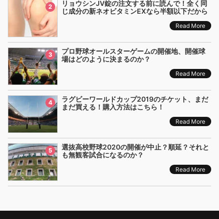
リョウシンJV錠の注文する前に読んで！全く同
2
じ成分の新ネオビタミンEXなら半額以下だから
Read More
プロ野球オールスターゲームの開催地、開催球
3
場はどのように決まるのか？
Read More
ラグビーワールドカップ2019のチケット、まだ
4
まだ買える！購入方法はこちら！
Read More
選抜高校野球2020の開催が中止？順延？それと
5
も無観客試合になるのか？
Read More