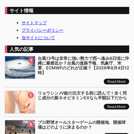
サイト情報
サイトマップ
プライバシーポリシー
当サイトについて
人気の記事
台風13号は非常に強い勢力で西へ進み8日頃に沖
1
縄に最接近か？台風の進路予報、気象庁、米
軍、ECMWFのどれが正確？【2026年8月4日12
時】
Read More
リョウシンJV錠の注文する前に読んで！全く同
2
じ成分の新ネオビタミンEXなら半額以下だから
Read More
プロ野球オールスターゲームの開催地、開催球
3
場はどのように決まるのか？