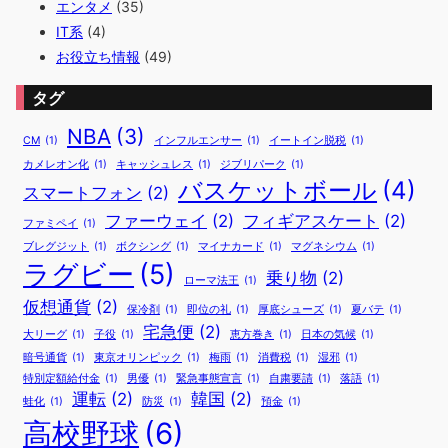
エンタメ
(35)
IT系
(4)
お役立ち情報
(49)
タグ
NBA
(3)
CM
(1)
インフルエンサー
(1)
イートイン脱税
(1)
カメレオン化
(1)
キャッシュレス
(1)
ジブリパーク
(1)
バスケットボール
(4)
スマートフォン
(2)
ファーウェイ
(2)
フィギアスケート
(2)
ファミペイ
(1)
ブレグジット
(1)
ボクシング
(1)
マイナカード
(1)
マグネシウム
(1)
ラグビー
(5)
乗り物
(2)
ローマ法王
(1)
仮想通貨
(2)
保冷剤
(1)
即位の礼
(1)
厚底シューズ
(1)
夏バテ
(1)
宅急便
(2)
大リーグ
(1)
子役
(1)
恵方巻き
(1)
日本の気候
(1)
暗号通貨
(1)
東京オリンピック
(1)
梅雨
(1)
消費税
(1)
湿邪
(1)
特別定額給付金
(1)
男優
(1)
緊急事態宣言
(1)
自粛要請
(1)
落語
(1)
運転
(2)
韓国
(2)
蛙化
(1)
防災
(1)
預金
(1)
高校野球
(6)