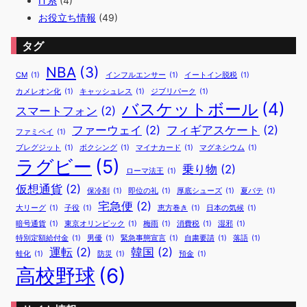
IT系
(4)
お役立ち情報
(49)
タグ
NBA
(3)
CM
(1)
インフルエンサー
(1)
イートイン脱税
(1)
カメレオン化
(1)
キャッシュレス
(1)
ジブリパーク
(1)
バスケットボール
(4)
スマートフォン
(2)
ファーウェイ
(2)
フィギアスケート
(2)
ファミペイ
(1)
ブレグジット
(1)
ボクシング
(1)
マイナカード
(1)
マグネシウム
(1)
ラグビー
(5)
乗り物
(2)
ローマ法王
(1)
仮想通貨
(2)
保冷剤
(1)
即位の礼
(1)
厚底シューズ
(1)
夏バテ
(1)
宅急便
(2)
大リーグ
(1)
子役
(1)
恵方巻き
(1)
日本の気候
(1)
暗号通貨
(1)
東京オリンピック
(1)
梅雨
(1)
消費税
(1)
湿邪
(1)
特別定額給付金
(1)
男優
(1)
緊急事態宣言
(1)
自粛要請
(1)
落語
(1)
運転
(2)
韓国
(2)
蛙化
(1)
防災
(1)
預金
(1)
高校野球
(6)