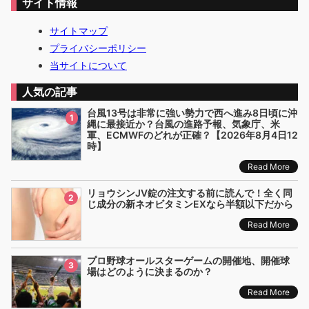
サイト情報
サイトマップ
プライバシーポリシー
当サイトについて
人気の記事
台風13号は非常に強い勢力で西へ進み8日頃に沖
1
縄に最接近か？台風の進路予報、気象庁、米
軍、ECMWFのどれが正確？【2026年8月4日12
時】
Read More
リョウシンJV錠の注文する前に読んで！全く同
2
じ成分の新ネオビタミンEXなら半額以下だから
Read More
プロ野球オールスターゲームの開催地、開催球
3
場はどのように決まるのか？
Read More