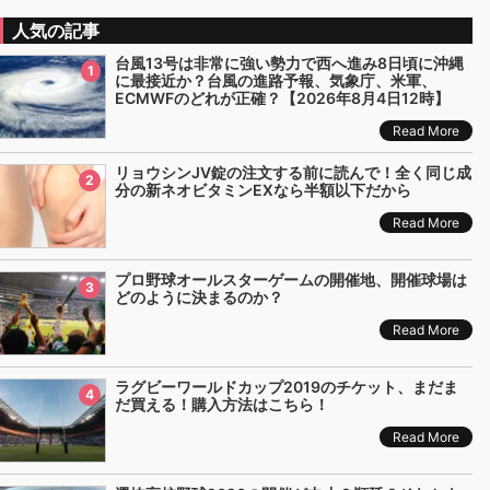
人気の記事
台風13号は非常に強い勢力で西へ進み8日頃に沖縄
1
に最接近か？台風の進路予報、気象庁、米軍、
ECMWFのどれが正確？【2026年8月4日12時】
Read More
リョウシンJV錠の注文する前に読んで！全く同じ成
2
分の新ネオビタミンEXなら半額以下だから
Read More
プロ野球オールスターゲームの開催地、開催球場は
3
どのように決まるのか？
Read More
ラグビーワールドカップ2019のチケット、まだま
4
だ買える！購入方法はこちら！
Read More